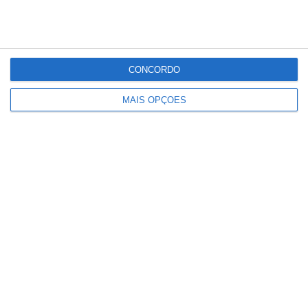
Partilhar
CONCORDO
MAIS OPÇÕES
Conteúdo
relacionado