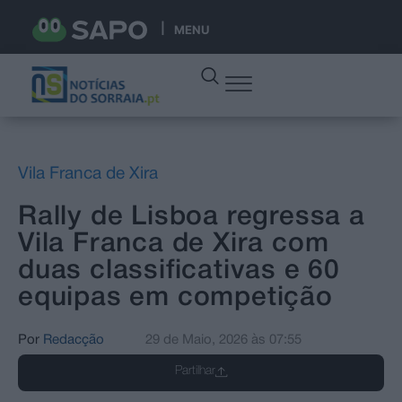
MENU
Vila Franca de Xira
Rally de Lisboa regressa a
Vila Franca de Xira com
duas classificativas e 60
equipas em competição
Por
Redacção
29 de Maio, 2026
às
07:55
Partilhar