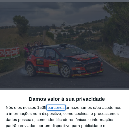
Damos valor à sua privacidade
O concelho de Vila Franca de Xira volta a
Nós e os nossos 1538
parceiros
armazenamos e/ou acedemos
integrar o percurso do Rally de Lisboa,
a informações num dispositivo, como cookies, e processamos
dados pessoais, como identificadores únicos e informações
recebendo duas Provas Especiais de
padrão enviadas por um dispositivo para publicidade e