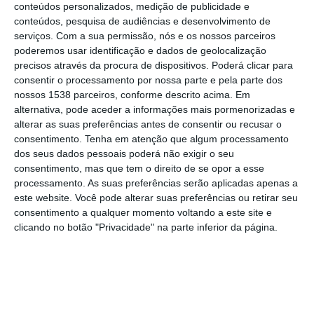
Classificação (PEC) da 6.ª edição daquela
conteúdos personalizados, medição de publicidade e
conteúdos, pesquisa de audiências e desenvolvimento de
que é considerada uma das mais
serviços.
Com a sua permissão, nós e os nossos parceiros
emblemáticas competições do calendário
poderemos usar identificação e dados de geolocalização
automobilístico nacional.
precisos através da procura de dispositivos. Poderá clicar para
consentir o processamento por nossa parte e pela parte dos
nossos 1538 parceiros, conforme descrito acima. Em
A prova, que integra a Taça de Portugal de
alternativa, pode aceder a informações mais pormenorizadas e
Ralis, regressa ao concelho nos dias 29 e 30
alterar as suas preferências antes de consentir ou recusar o
consentimento.
Tenha em atenção que algum processamento
de maio, prometendo levar velocidade,
dos seus dados pessoais poderá não exigir o seu
emoção e adrenalina às estradas da região.
consentimento, mas que tem o direito de se opor a esse
processamento. As suas preferências serão aplicadas apenas a
este website. Você pode alterar suas preferências ou retirar seu
A primeira passagem está marcada para
consentimento a qualquer momento voltando a este site e
quinta-feira, dia 29 de maio, com a
clicando no botão "Privacidade" na parte inferior da página.
realização da PEC 3, às 17h35. Já a PEC 8
terá lugar na manhã de sexta-feira, dia 30 de
maio, pelas 11h00.