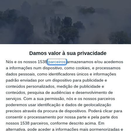
Damos valor à sua privacidade
Nós e os nossos 1538
parceiros
armazenamos e/ou acedemos
a informações num dispositivo, como cookies, e processamos
dados pessoais, como identificadores únicos e informações
padrão enviadas por um dispositivo para publicidade e
conteúdos personalizados, medição de publicidade e
conteúdos, pesquisa de audiências e desenvolvimento de
serviços.
Com a sua permissão, nós e os nossos parceiros
Uma avioneta caiu hoje à tarde junto a uma
poderemos usar identificação e dados de geolocalização
precisos através da procura de dispositivos. Poderá clicar para
aldeia do concelho de Abrantes, no distrito
consentir o processamento por nossa parte e pela parte dos
de Santarém, mas o único ocupante saiu
nossos 1538 parceiros, conforme descrito acima. Em
ileso, e o acidente originou um incêndio
alternativa, pode aceder a informações mais pormenorizadas e