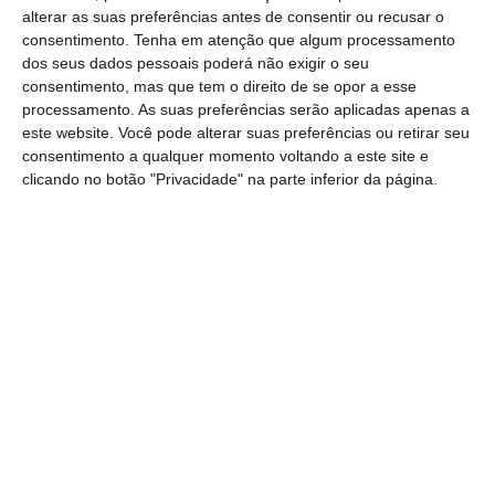
alterar as suas preferências antes de consentir ou recusar o
florestal, já resolvido, disse à Lusa fonte da
consentimento.
Tenha em atenção que algum processamento
Proteção Civil.
dos seus dados pessoais poderá não exigir o seu
consentimento, mas que tem o direito de se opor a esse
processamento. As suas preferências serão aplicadas apenas a
Segundo a fonte do Comando Sub-Regional
este website. Você pode alterar suas preferências ou retirar seu
do Médio Tejo, o alerta para este acidente,
consentimento a qualquer momento voltando a este site e
que ocorreu junto à aldeia de Carvalhal, foi
clicando no botão "Privacidade" na parte inferior da página.
dado às 13:26, tendo sido mobilizados vários
meios para o local.
“Foi a queda de um ultraleve. Não originou
feridos, o piloto saiu ileso. No entanto,
durante a queda tocou num cabo de média
tensão e acabou por provocar um incêndio
em eucalipto. Neste momento, tanto uma
situação como outra estão resolvidas”,