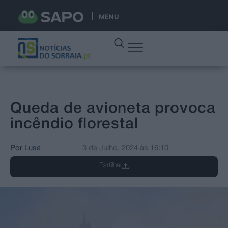
MENU
Queda de avioneta provoca
incêndio florestal
Por
Lusa
3 de Julho, 2024
às
16:10
Partilhar