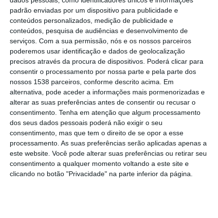
padrão enviadas por um dispositivo para publicidade e
Entre os dias 15 e 21 de outubro, foram
conteúdos personalizados, medição de publicidade e
conteúdos, pesquisa de audiências e desenvolvimento de
detetadas 687 infrações relativas ao uso de
serviços.
Com a sua permissão, nós e os nossos parceiros
telemóvel, revela um comunicado de
poderemos usar identificação e dados de geolocalização
precisos através da procura de dispositivos. Poderá clicar para
imprensa conjunto da Autoridade Nacional
consentir o processamento por nossa parte e pela parte dos
de Segurança Rodoviária (ANSR), Guarda
nossos 1538 parceiros, conforme descrito acima. Em
Nacional Republicana (GNR) e Polícia de
alternativa, pode aceder a informações mais pormenorizadas e
alterar as suas preferências antes de consentir ou recusar o
Segurança Pública (PSP).
consentimento.
Tenha em atenção que algum processamento
dos seus dados pessoais poderá não exigir o seu
Destas 687 infrações, 675 registaram-se no
consentimento, mas que tem o direito de se opor a esse
processamento. As suas preferências serão aplicadas apenas a
continente e as restantes 12 nas ilhas dos
este website. Você pode alterar suas preferências ou retirar seu
Açores e Madeira, segundo o levantamento
consentimento a qualquer momento voltando a este site e
clicando no botão "Privacidade" na parte inferior da página.
feito pelas três entidades envolvidas na
campanha “Ao volante, o telemóvel pode
esperar”.