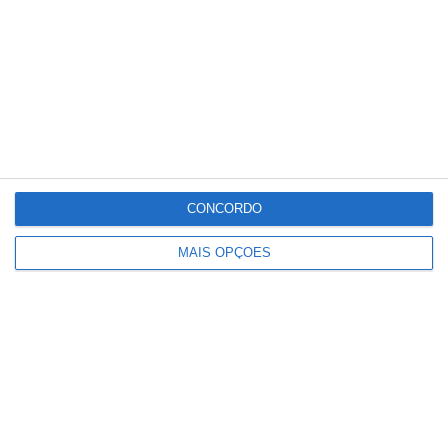
agrícola)”, acrescenta o gabinete de
imprensa conjunto, recordando que esta foi
a décima das 12 campanhas de
sensibilização e de fiscalização planeadas
para este ano.
CONCORDO
Partilhar
MAIS OPÇÕES
Conteúdo