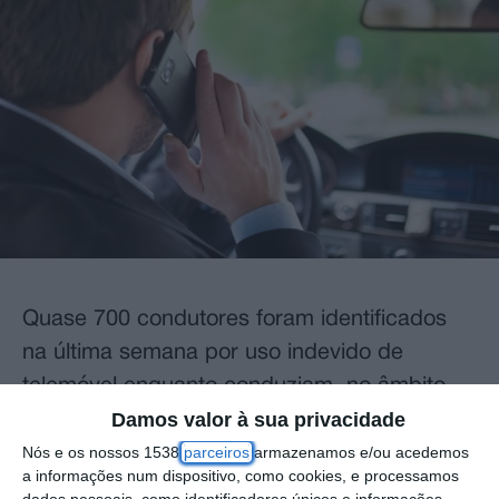
Quase 700 condutores foram identificados
na última semana por uso indevido de
telemóvel enquanto conduziam, no âmbito
Damos valor à sua privacidade
da última campanha de segurança
Nós e os nossos 1538
parceiros
armazenamos e/ou acedemos
rodoviária, em que se registaram 24,5 mil
a informações num dispositivo, como cookies, e processamos
infrações por excesso de velocidade.
dados pessoais, como identificadores únicos e informações