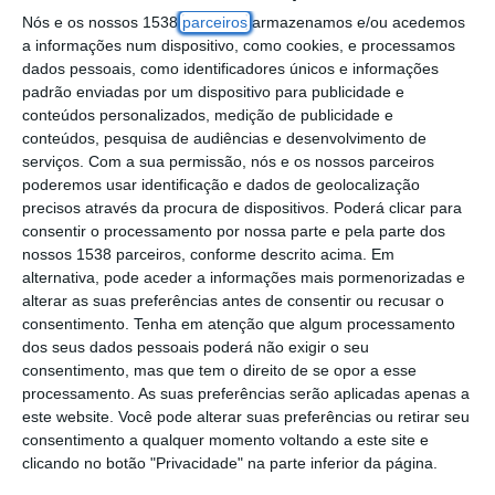
se inscreverem na instituição em que ficaram
Nós e os nossos 1538
parceiros
armazenamos e/ou acedemos
colocados.
a informações num dispositivo, como cookies, e processamos
dados pessoais, como identificadores únicos e informações
padrão enviadas por um dispositivo para publicidade e
Este ano há menos candidatos ao ensino
conteúdos personalizados, medição de publicidade e
superior: Apenas 49.595, menos 9.046 do
conteúdos, pesquisa de audiências e desenvolvimento de
que no ano passado, um valor semelhante
serviços.
Com a sua permissão, nós e os nossos parceiros
poderemos usar identificação e dados de geolocalização
ao registado em 2018.
precisos através da procura de dispositivos. Poderá clicar para
consentir o processamento por nossa parte e pela parte dos
Também a média da maioria dos exames
nossos 1538 parceiros, conforme descrito acima. Em
alternativa, pode aceder a informações mais pormenorizadas e
nacionais baixou em relação a 2024 – num
alterar as suas preferências antes de consentir ou recusar o
universo de 25 disciplinas, 15 tiveram piores
consentimento.
Tenha em atenção que algum processamento
dos seus dados pessoais poderá não exigir o seu
resultados – e aumentaram ligeiramente as
consentimento, mas que tem o direito de se opor a esse
vagas nas instituições de ensino superior.
processamento. As suas preferências serão aplicadas apenas a
este website. Você pode alterar suas preferências ou retirar seu
Estes fatores deveriam aumentar as
consentimento a qualquer momento voltando a este site e
clicando no botão "Privacidade" na parte inferior da página.
hipóteses de mais alunos ficarem colocados,