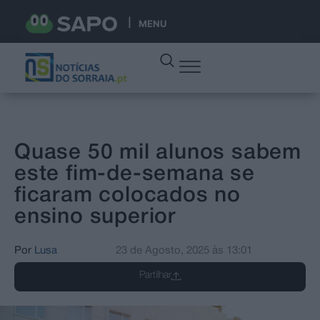
MENU
Quase 50 mil alunos sabem
este fim-de-semana se
ficaram colocados no
ensino superior
Por
Lusa
23 de Agosto, 2025
às
13:01
Partilhar