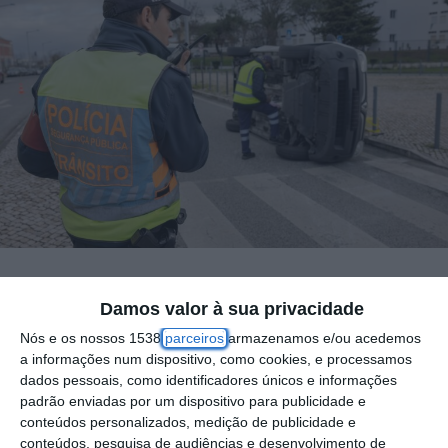
Os acidentes rodoviários aumentaram nos
Damos valor à sua privacidade
primeiros cinco meses do ano,
Nós e os nossos 1538
parceiros
armazenamos e/ou acedemos
a informações num dispositivo, como cookies, e processamos
comparativamente ao período homólogo de
dados pessoais, como identificadores únicos e informações
2023, mas o número de mortos e feridos
padrão enviadas por um dispositivo para publicidade e
conteúdos personalizados, medição de publicidade e
graves diminuiu, adiantou hoje a PSP.
conteúdos, pesquisa de audiências e desenvolvimento de