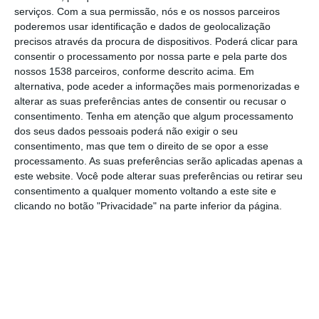
serviços.
Com a sua permissão, nós e os nossos parceiros
Em comunicado, a PSP adiantou que entre
poderemos usar identificação e dados de geolocalização
01 de janeiro e 31 de maio houve 22.708
precisos através da procura de dispositivos. Poderá clicar para
consentir o processamento por nossa parte e pela parte dos
acidentes rodoviários, mais 234 do que no
nossos 1538 parceiros, conforme descrito acima. Em
mesmo período em 2023.
alternativa, pode aceder a informações mais pormenorizadas e
alterar as suas preferências antes de consentir ou recusar o
consentimento.
Tenha em atenção que algum processamento
Desses acidentes resultaram 31 mortos,
dos seus dados pessoais poderá não exigir o seu
menos cinco do que o ano passado, e 277
consentimento, mas que tem o direito de se opor a esse
feridos graves, também menos cinco
processamento. As suas preferências serão aplicadas apenas a
este website. Você pode alterar suas preferências ou retirar seu
comparativamente a 2023, especificou.
consentimento a qualquer momento voltando a este site e
clicando no botão "Privacidade" na parte inferior da página.
Em contrapartida, o número de feridos leves
aumentou de 6.646 para 6.737.
Em matéria de fiscalização rodoviária, e
nesse mesmo período, a PSP realizou de
norte a sul do país 10.485 operações, tendo