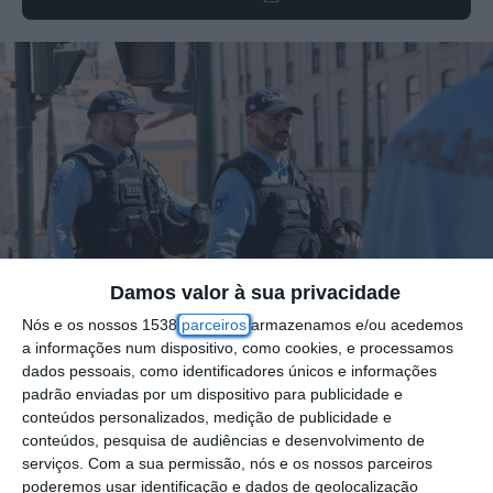
Damos valor à sua privacidade
Nós e os nossos 1538
parceiros
armazenamos e/ou acedemos
a informações num dispositivo, como cookies, e processamos
dados pessoais, como identificadores únicos e informações
padrão enviadas por um dispositivo para publicidade e
conteúdos personalizados, medição de publicidade e
A PSP de Évora desmantelou uma rede de
conteúdos, pesquisa de audiências e desenvolvimento de
tráfico de droga que operava sobretudo na
serviços.
Com a sua permissão, nós e os nossos parceiros
poderemos usar identificação e dados de geolocalização