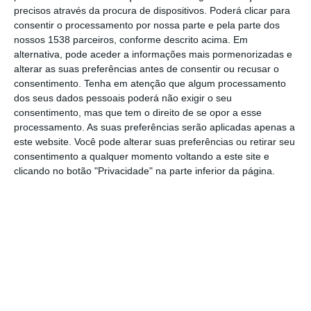
região do Alentejo Central, tendo sido
precisos através da procura de dispositivos. Poderá clicar para
detidas 13 pessoas, durante uma operação
consentir o processamento por nossa parte e pela parte dos
nossos 1538 parceiros, conforme descrito acima. Em
realizada entre segunda e quarta-feira,
alternativa, pode aceder a informações mais pormenorizadas e
informou hoje aquela força de segurança.
alterar as suas preferências antes de consentir ou recusar o
consentimento.
Tenha em atenção que algum processamento
dos seus dados pessoais poderá não exigir o seu
Em comunicado, a Polícia de Segurança
consentimento, mas que tem o direito de se opor a esse
Pública (PSP) adianta que na operação,
processamento. As suas preferências serão aplicadas apenas a
desencadeada após uma investigação que
este website. Você pode alterar suas preferências ou retirar seu
consentimento a qualquer momento voltando a este site e
durava há cerca de um ano e meio, foram
clicando no botão "Privacidade" na parte inferior da página.
detidos nove homens e quatro mulheres,
com idades entre os 19 e os 45 anos, e
apreendidas mais de 135 mil doses de
haxixe.
No âmbito das buscas, a PSP precisa que
foram apreendidas 135.695,94 doses