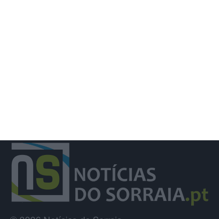
Deixou o almoço de aniversário para
combater incêndio e foi surpreendida
pelos colegas e família