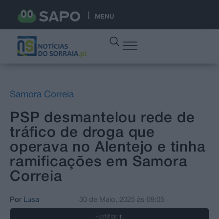
MENU
Samora Correia
PSP desmantelou rede de
tráfico de droga que
operava no Alentejo e tinha
ramificações em Samora
Correia
Por
Lusa
30 de Maio, 2025
às
09:05
Partilhar