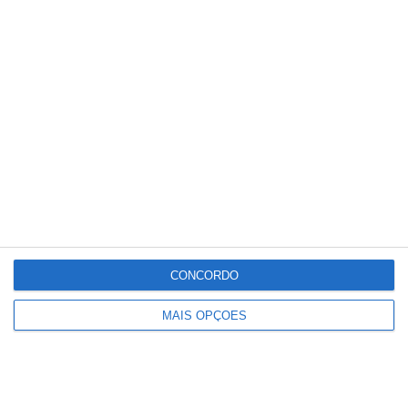
Reivindicações dos árbitros de
futebol da categoria C3 remetidas à
direção da FPF
CONCORDO
MAIS OPÇÕES