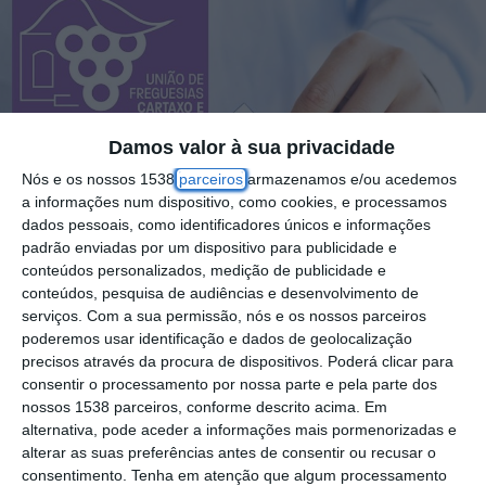
Damos valor à sua privacidade
Nós e os nossos 1538
parceiros
armazenamos e/ou acedemos
a informações num dispositivo, como cookies, e processamos
dados pessoais, como identificadores únicos e informações
padrão enviadas por um dispositivo para publicidade e
conteúdos personalizados, medição de publicidade e
conteúdos, pesquisa de audiências e desenvolvimento de
serviços.
Com a sua permissão, nós e os nossos parceiros
poderemos usar identificação e dados de geolocalização
precisos através da procura de dispositivos. Poderá clicar para
consentir o processamento por nossa parte e pela parte dos
Realizaram-se este domingo, 12 de outubro,
nossos 1538 parceiros, conforme descrito acima. Em
alternativa, pode aceder a informações mais pormenorizadas e
as eleições autárquicas, que definem os
alterar as suas preferências antes de consentir ou recusar o
autarcas para os próximos quatro anos.
consentimento.
Tenha em atenção que algum processamento