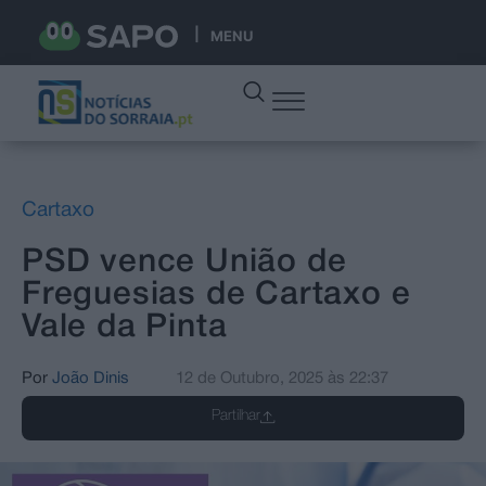
MENU
Cartaxo
PSD vence União de
Freguesias de Cartaxo e
Vale da Pinta
Por
João Dinis
12 de Outubro, 2025
às
22:37
Partilhar