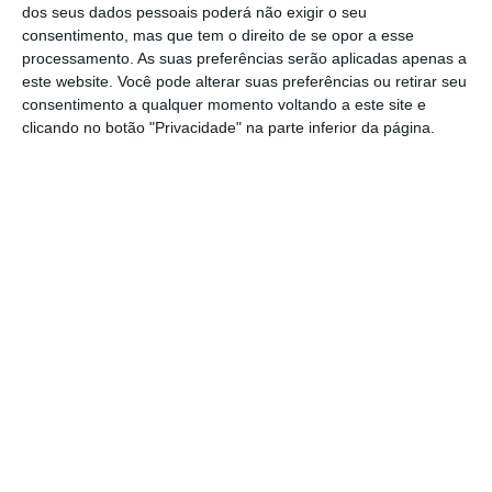
dos seus dados pessoais poderá não exigir o seu
Na União de Freguesias de Cartaxo e Vale da
consentimento, mas que tem o direito de se opor a esse
processamento. As suas preferências serão aplicadas apenas a
Pinta o vencedor foi o PSD.
este website. Você pode alterar suas preferências ou retirar seu
consentimento a qualquer momento voltando a este site e
Eis os resultados provisórios oficiais:
clicando no botão "Privacidade" na parte inferior da página.