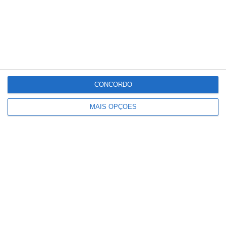
PSD são decisivos para a sua confirmação,
já que o Chega se absteve no decreto e
apelou ao veto do Presidente da República.
Partilhar
CONCORDO
MAIS OPÇÕES
Conteúdo
relacionado