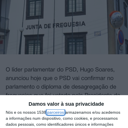
O líder parlamentar do PSD, Hugo Soares,
anunciou hoje que o PSD vai confirmar no
parlamento o diploma de desagregação de
freguesias que foi vetado pela Presidente da
Damos valor à sua privacidade
República, justificando esta decisão com as
Nós e os nossos 1538
parceiros
armazenamos e/ou acedemos
expectativas já criadas nas populações.
a informações num dispositivo, como cookies, e processamos
dados pessoais, como identificadores únicos e informações
“O PSD entendeu reconfirmar o diploma de