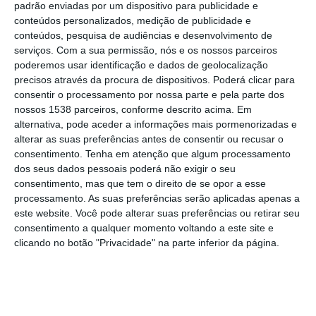
padrão enviadas por um dispositivo para publicidade e
desagregação de freguesias ponderando
conteúdos personalizados, medição de publicidade e
conteúdos, pesquisa de audiências e desenvolvimento de
muito bem aquilo que foram as palavras do
serviços.
Com a sua permissão, nós e os nossos parceiros
senhor Presidente da República porque creio
poderemos usar identificação e dados de geolocalização
precisos através da procura de dispositivos. Poderá clicar para
que mensagem que dirigiu ao parlamento
consentir o processamento por nossa parte e pela parte dos
deve ser ouvida e deve ser escutada”,
nossos 1538 parceiros, conforme descrito acima. Em
alternativa, pode aceder a informações mais pormenorizadas e
anunciou Hugo Soares em declarações
alterar as suas preferências antes de consentir ou recusar o
transmitidas pela TVI à margem dos 50 anos
consentimento.
Tenha em atenção que algum processamento
do PSD/Mafra.
dos seus dados pessoais poderá não exigir o seu
consentimento, mas que tem o direito de se opor a esse
processamento. As suas preferências serão aplicadas apenas a
O líder parlamentar do PSD justificou esta
este website. Você pode alterar suas preferências ou retirar seu
decisão com aquilo que “são as expectativas
consentimento a qualquer momento voltando a este site e
clicando no botão "Privacidade" na parte inferior da página.
já criadas nas populações das freguesias
que viram o projeto inicial ser aprovado”.
“O PSD entendeu voltar a repetir a votação