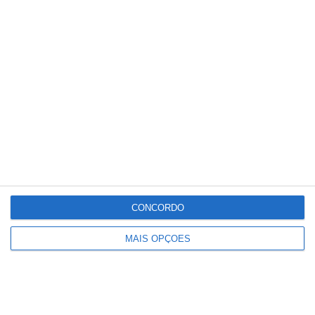
Médicos pedem simpificação urgente
na atualização de dados dos utentes
CONCORDO
MAIS OPÇÕES