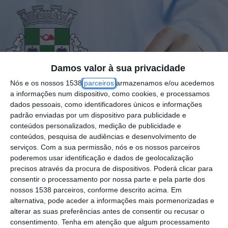
Damos valor à sua privacidade
Nós e os nossos 1538
parceiros
armazenamos e/ou acedemos
a informações num dispositivo, como cookies, e processamos
dados pessoais, como identificadores únicos e informações
padrão enviadas por um dispositivo para publicidade e
conteúdos personalizados, medição de publicidade e
conteúdos, pesquisa de audiências e desenvolvimento de
serviços.
Com a sua permissão, nós e os nossos parceiros
poderemos usar identificação e dados de geolocalização
precisos através da procura de dispositivos. Poderá clicar para
consentir o processamento por nossa parte e pela parte dos
nossos 1538 parceiros, conforme descrito acima. Em
Realizaram-se este domingo, 12 de outubro,
alternativa, pode aceder a informações mais pormenorizadas e
alterar as suas preferências antes de consentir ou recusar o
as eleições autárquicas, que definem os
consentimento.
Tenha em atenção que algum processamento