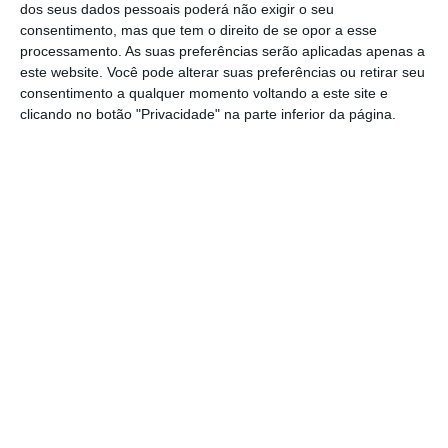
autarcas para os próximos quatro anos.
dos seus dados pessoais poderá não exigir o seu
consentimento, mas que tem o direito de se opor a esse
processamento. As suas preferências serão aplicadas apenas a
Na Junta de Freguesia de Fazendas de
este website. Você pode alterar suas preferências ou retirar seu
Almeirim, concelho de Almeirim, o vencedor
consentimento a qualquer momento voltando a este site e
foi o PS.
clicando no botão "Privacidade" na parte inferior da página.
Eis os resultados provisórios oficiais:
Partilhar