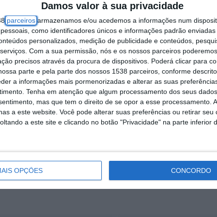
Damos valor à sua privacidade
38
parceiros
armazenamos e/ou acedemos a informações num dispositi
essoais, como identificadores únicos e informações padrão enviadas 
conteúdos personalizados, medição de publicidade e conteúdos, pesqui
serviços.
Com a sua permissão, nós e os nossos parceiros poderemos 
ção precisos através da procura de dispositivos. Poderá clicar para co
ossa parte e pela parte dos nossos 1538 parceiros, conforme descrit
eder a informações mais pormenorizadas e alterar as suas preferência
timento.
Tenha em atenção que algum processamento dos seus dados
nsentimento, mas que tem o direito de se opor a esse processamento. A
as a este website. Você pode alterar suas preferências ou retirar seu
tando a este site e clicando no botão "Privacidade" na parte inferior 
leições autárquicas, que definem os autarcas par
AIS OPÇÕES
CONCORDO
r foi o PS.