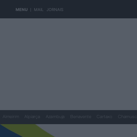
MENU
MAIL
JORNAIS
Almeirim
Alpiarça
Azambuja
Benavente
Cartaxo
Chamusc