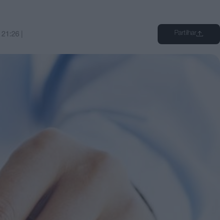
Partilhar
s
21:26
|