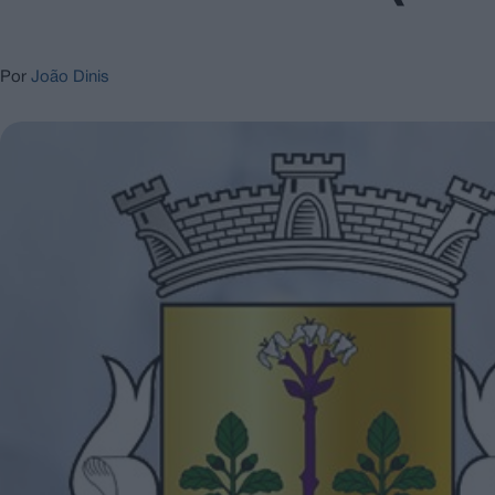
Por
João Dinis