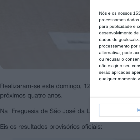
Nós e os nossos 15
processamos dados p
para publicidade e 
desenvolvimento de 
dados de geolocaliza
processamento por n
alternativa, pode ac
ou recusar o consen
não exigir o seu co
serão aplicadas apen
qualquer momento vol
Realizaram-se este domingo, 12 de outubro, as e
próximos quatro anos.
M
Na Freguesia de São José da Lamarosa o vencedo
Eis os resultados provisórios oficiais: