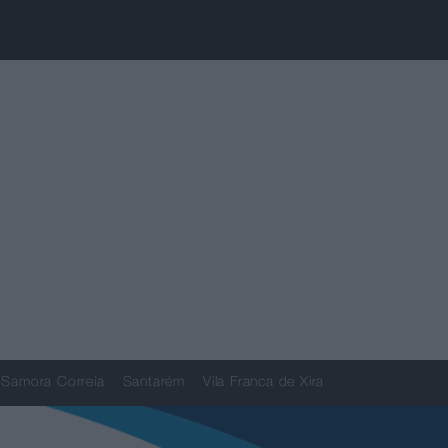
Samora Correia
Santarém
Vila Franca de Xira