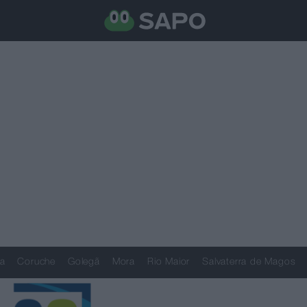
a
Coruche
Golegã
Mora
Rio Maior
Salvaterra de Magos