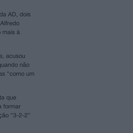
 da AD, dois
Alfredo
o mais à
te, acusou
 quando não
sias “como um
ta que
a formar
ção “3-2-2”