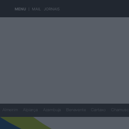
MENU
MAIL
JORNAIS
Almeirim
Alpiarça
Azambuja
Benavente
Cartaxo
Chamusc