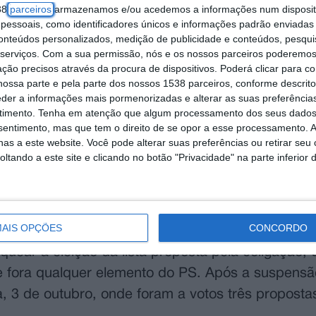
38
parceiros
armazenamos e/ou acedemos a informações num dispositi
essoais, como identificadores únicos e informações padrão enviadas 
conteúdos personalizados, medição de publicidade e conteúdos, pesqui
serviços.
Com a sua permissão, nós e os nossos parceiros poderemos 
ção precisos através da procura de dispositivos. Poderá clicar para co
ossa parte e pela parte dos nossos 1538 parceiros, conforme descrit
eder a informações mais pormenorizadas e alterar as suas preferência
timento.
Tenha em atenção que algum processamento dos seus dados
nsentimento, mas que tem o direito de se opor a esse processamento. A
as a este website. Você pode alterar suas preferências ou retirar seu
cutivo desde a tomada de posse da Assembleia d
tando a este site e clicando no botão "Privacidade" na parte inferior 
re o partido mais votado, a AD, e o PS, que embo
mandatos para a Assembleia de Freguesia.
AIS OPÇÕES
CONCORDO
co da maior freguesia do concelho não se chegou
ear a eleição da lista proposta pela coligação, q
 fora qualquer elemento do PS. Após a suspensã
, 3 de outubro, onde foram a votos três propostas