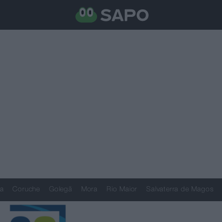
a
Coruche
Golegã
Mora
Rio Maior
Salvaterra de Magos