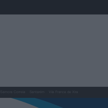
Samora Correia
Santarém
Vila Franca de Xira