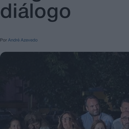
diálogo
Por
André Azevedo