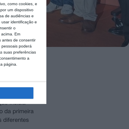
vo, como cookies, e
por um dispositivo
sa de audiências e
usar identificação e
nsentir o
o acima. Em
s antes de consentir
 pessoais poderá
s suas preferências
 consentimento a
e Freguesia,
da página.
ra tenha
 a um
ue incluía
o da primeira
 diferentes