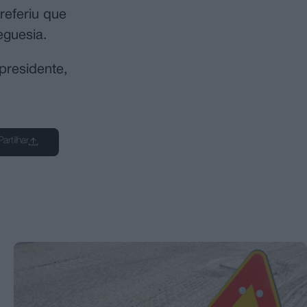
referiu que
eguesia.
presidente,
Partilhar