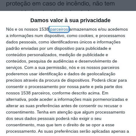
proteção em caso de incêndio, não tem
crescido à velocidade desejada, mas
Damos valor à sua privacidade
considerou que o mais importante é melhorar
Nós e os nossos 1538
parceiros
armazenamos e/ou acedemos
o que existe.
a informações num dispositivo, como cookies, e processamos
dados pessoais, como identificadores únicos e informações
“Elas [Aldeia segura] têm vindo a aumentar.
padrão enviadas por um dispositivo para publicidade e
conteúdos personalizados, medição de publicidade e
De facto, não tem sido à velocidade que
conteúdos, pesquisa de audiências e desenvolvimento de
desejávamos, mas mais do que aumentar o
serviços.
Com a sua permissão, nós e os nossos parceiros
número o que tem vindo a ser feito é
poderemos usar identificação e dados de geolocalização
precisos através da procura de dispositivos. Poderá clicar para
acimentar os números que temos, ou seja,
consentir o processamento por nossa parte e pela parte dos
nós temos desenvolvido um programa muito
nossos 1538 parceiros, conforme descrito acima. Em
alternativa, pode aceder a informações mais pormenorizadas e
importante junto dos municípios que
alterar as suas preferências antes de consentir ou recusar o
adotaram e também apoiam este programa
consentimento.
Tenha em atenção que algum processamento
dos seus dados pessoais poderá não exigir o seu
na manutenção, quer seja com exercícios e
consentimento, mas que tem o direito de se opor a esse
simulacros, com a revisão dos planos e com
processamento. As suas preferências serão aplicadas apenas a