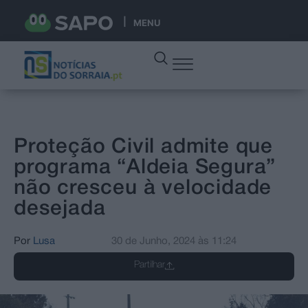
MENU
Proteção Civil admite que
programa “Aldeia Segura”
não cresceu à velocidade
desejada
Por
Lusa
30 de Junho, 2024
às
11:24
Partilhar