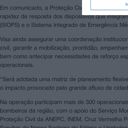
M
Em comunicado, a Proteção Civil destacou que e
rapidez de resposta dos dispositivos que integr
(SIOPS) e o Sistema Integrado de Emergência Mé
Visa ainda assegurar uma coordenação institucio
civil, garantir a mobilização, prontidão, empenh
bem como antecipar necessidades de reforço esp
operacionais.
“Será adotada uma matriz de planeamento flexíve
o impacto provocado pelo grande afluxo de cidadã
Na operação participam mais de 300 operacionais
bombeiros da região, com o apoio do Serviço Mun
Proteção Civil da ANEPC, INEM, Cruz Vermelha P