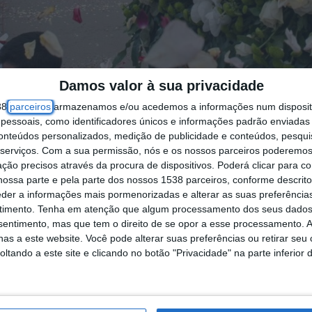
Damos valor à sua privacidade
38
parceiros
armazenamos e/ou acedemos a informações num dispositi
essoais, como identificadores únicos e informações padrão enviadas 
conteúdos personalizados, medição de publicidade e conteúdos, pesqui
Civil (ANEPC) vai acionar, na segunda-feira, uma
serviços.
Com a sua permissão, nós e os nossos parceiros poderemos 
os que se deslocam ao Santuário de Fátima.
ção precisos através da procura de dispositivos. Poderá clicar para co
ossa parte e pela parte dos nossos 1538 parceiros, conforme descrit
eder a informações mais pormenorizadas e alterar as suas preferência
tir a prestação de assistência e socorro aos milh
timento.
Tenha em atenção que algum processamento dos seus dados
 para as cerimónias religiosas”, justificou hoje,
nsentimento, mas que tem o direito de se opor a esse processamento. A
as a este website. Você pode alterar suas preferências ou retirar seu
tando a este site e clicando no botão "Privacidade" na parte inferior 
ergência e Proteção Civil do Médio Tejo, acion