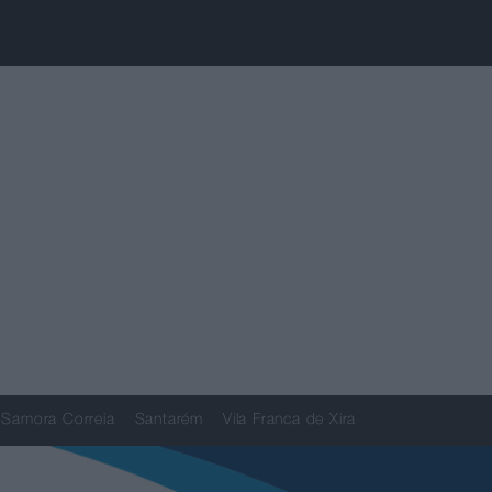
Samora Correia
Santarém
Vila Franca de Xira