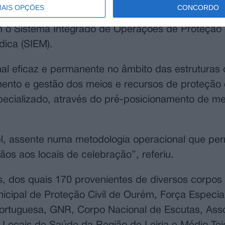
AIS OPÇÕES
CONCORDO
sta operação tem como missão reforçar a capaci
am o Sistema Integrado de Operações de Proteção
dica (SIEM).
nal eficaz e permanente no âmbito das estruturas
amento e gestão dos meios e recursos de proteção 
ecializado, através do pré-posicionamento de me
l, assente numa metodologia operacional que perm
os aos locais de celebração”, referiu.
, dos quais 170 provenientes de diversos corpos
icipal de Proteção Civil de Ourém, Força Especia
ortuguesa, GNR, Corpo Nacional de Escutas, Ass