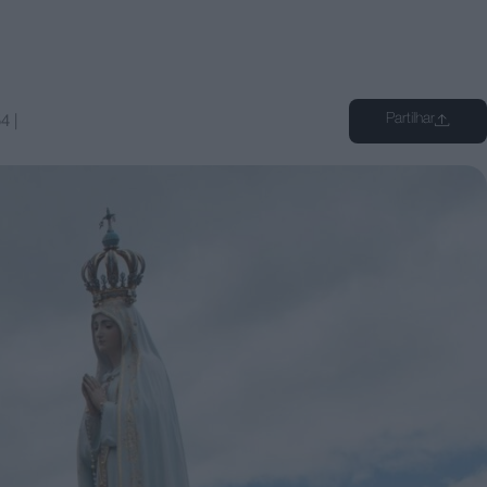
Partilhar
54
|