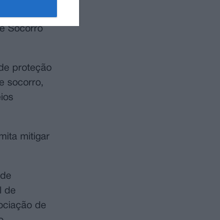
dade e
 e Socorro
 de proteção
e socorro,
ios
ita mitigar
 de
l de
ociação de