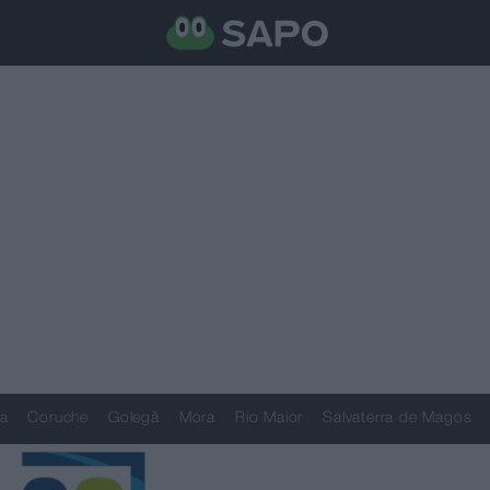
a
Coruche
Golegã
Mora
Rio Maior
Salvaterra de Magos