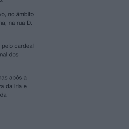
o.
vo, no âmbito
a, na rua D.
 pelo cardeal
nal dos
nas após a
 da Iria e
 da