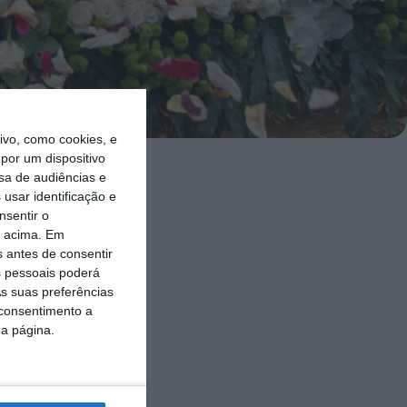
vo, como cookies, e
por um dispositivo
sa de audiências e
 operação de
usar identificação e
nsentir o
o acima. Em
s antes de consentir
ares de
 pessoais poderá
 em
s suas preferências
 consentimento a
da página.
a na segunda-