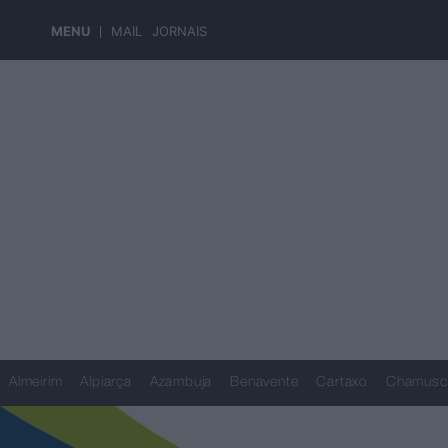
MENU
MAIL
JORNAIS
Almeirim
Alpiarça
Azambuja
Benavente
Cartaxo
Chamusc