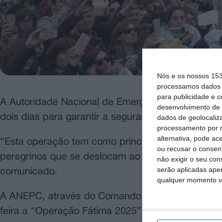
Nós e os nossos 15
processamos dados p
para publicidade e 
A Autoridade Nacional de Emergência e Proteção 
desenvolvimento de 
dois dias para garantir a segurança dos peregrin
dados de geolocaliza
processamento por n
alternativa, pode ac
“Esta operação tem como principal objetivo garan
ou recusar o consen
peregrinos que se deslocam ao Santuário de Fátima
não exigir o seu co
serão aplicadas apen
comunicado.
qualquer momento vol
A ANEPC, através do Comando Sub-regional de Em
feira a “Operação Fátima 2025”.