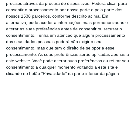
Ciência Viva, que contou com o apoio do
precisos através da procura de dispositivos. Poderá clicar para
consentir o processamento por nossa parte e pela parte dos
Município de Vila Franca de Xira.
nossos 1538 parceiros, conforme descrito acima. Em
alternativa, pode aceder a informações mais pormenorizadas e
Presidente da Inauguração, o Presidente da
alterar as suas preferências antes de consentir ou recusar o
consentimento.
Tenha em atenção que algum processamento
Câmara Municipal de Vila Franca de
dos seus dados pessoais poderá não exigir o seu
Xira,Fernando Paulo Ferreira defendeu que
consentimento, mas que tem o direito de se opor a esse
processamento. As suas preferências serão aplicadas apenas a
“as escolas podem fazer uma diferença” em
este website. Você pode alterar suas preferências ou retirar seu
matéria de sustentabilidade ambiental. E
consentimento a qualquer momento voltando a este site e
sublinhou o trabalho dos docentes e dos
clicando no botão "Privacidade" na parte inferior da página.
alunos que tornam possível este projeto de
divulgação da ciência.
O protocolo assinado na altura entre a
autarquia e o Município prevê o apoio do
Município de Vila Franca de Xira no
desenvolvimento de atividades educativas no