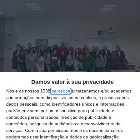
Damos valor à sua privacidade
Nós e os nossos 1538
parceiros
armazenamos e/ou acedemos
a informações num dispositivo, como cookies, e processamos
dados pessoais, como identificadores únicos e informações
padrão enviadas por um dispositivo para publicidade e
A Escola Básica do Sobralinho, no concelho
conteúdos personalizados, medição de publicidade e
conteúdos, pesquisa de audiências e desenvolvimento de
de Vila Franca de Xira, inaugurou na passada
serviços.
Com a sua permissão, nós e os nossos parceiros
semana um novo laboratório do Núcleo
poderemos usar identificação e dados de geolocalização