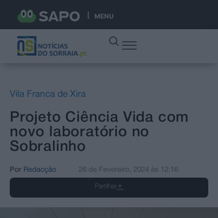
MENU
Vila Franca de Xira
Projeto Ciência Vida com
novo laboratório no
Sobralinho
Por
Redacção
26 de Fevereiro, 2024
às
12:16
Partilhar