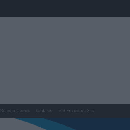
Samora Correia
Santarém
Vila Franca de Xira