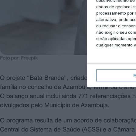
desenvolvimento de 
dados de geolocaliza
processamento por n
alternativa, pode ac
ou recusar o consen
não exigir o seu co
serão aplicadas apen
qualquer momento vol
Foto por: Freepik
M
O projeto “Bata Branca”, criado para garantir ac
família no concelho de Azambuja, terminou o ano
O balanço anual inclui ainda 771 referenciações 
divulgados pelo Município de Azambuja.
O programa resulta de um acordo de colaboração 
Central do Sistema de Saúde (ACSS) e a Câmara