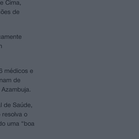
de Cima,
ções de
icamente
m
16 médicos e
onam de
e Azambuja.
al de Saúde,
 resolva o
ado uma “boa