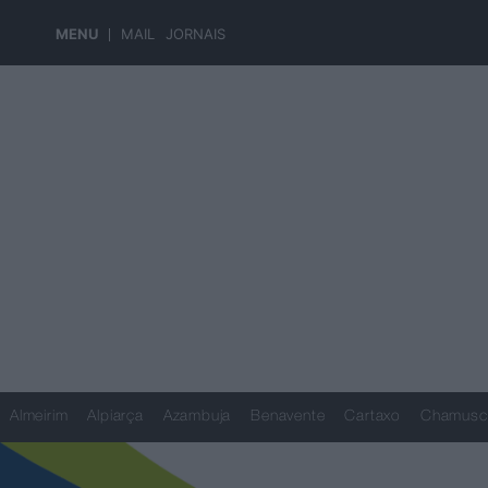
MENU
MAIL
JORNAIS
Almeirim
Alpiarça
Azambuja
Benavente
Cartaxo
Chamusc