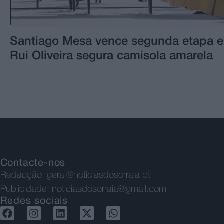
Santiago Mesa vence segunda etapa e
Rui Oliveira segura camisola amarela
Contacte-nos
Redacção:
geral@noticiasdosorraia.pt
Publicidade:
noticiasdosorraia@gmail.com
Redes sociais