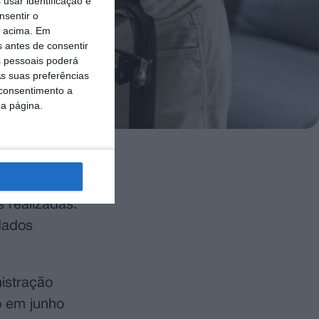
usar identificação e
nsentir o
o acima. Em
s antes de consentir
 pessoais poderá
s suas preferências
 consentimento a
da página.
 médico de
 realizadas.
 dados
istração
o em junho