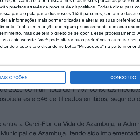
serviços.
Com a sua permissão, nós e os nossos parceiros poderemos 
ção precisos através da procura de dispositivos. Poderá clicar para co
ossa parte e pela parte dos nossos 1538 parceiros, conforme descrit
eder a informações mais pormenorizadas e alterar as suas preferência
timento.
Tenha em atenção que algum processamento dos seus dados
nsentimento, mas que tem o direito de se opor a esse processamento. A
as a este website. Você pode alterar suas preferências ou retirar seu
tando a este site e clicando no botão "Privacidade" na parte inferior 
AIS OPÇÕES
CONCORDO
esso a consultas de clínica geral aos utentes sem
 de 2025 com um total de 7 797 consultas médicas
hospitalares e 546 certificados emitidos, segundo
entre a Cerci-Flor da Vida de Azambuja, a Admin
 Municipal de Azambuja, tendo sido implementad