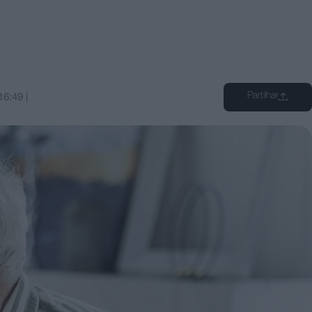
Partilhar
16:49
|