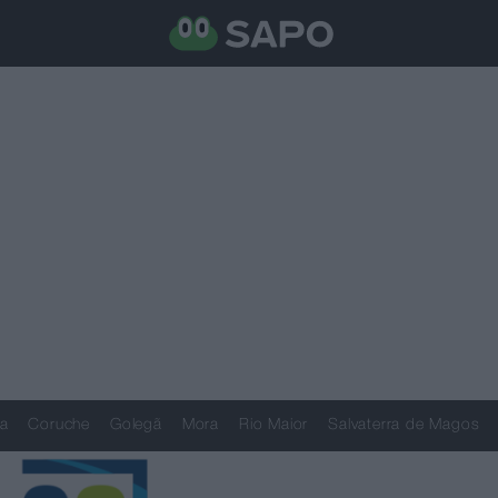
a
Coruche
Golegã
Mora
Rio Maior
Salvaterra de Magos