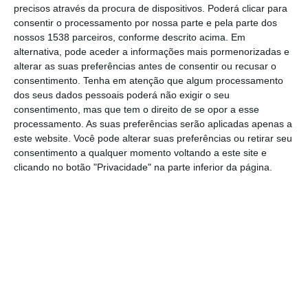
precisos através da procura de dispositivos. Poderá clicar para
aliviar a pressão sobre as ambulâncias.
consentir o processamento por nossa parte e pela parte dos
nossos 1538 parceiros, conforme descrito acima. Em
alternativa, pode aceder a informações mais pormenorizadas e
Em comunicado, a Associação Nacional dos
alterar as suas preferências antes de consentir ou recusar o
Transportadores Rodoviários em Automóveis
consentimento.
Tenha em atenção que algum processamento
Ligeiros (ANTRAL) reafirma “total abertura
dos seus dados pessoais poderá não exigir o seu
consentimento, mas que tem o direito de se opor a esse
para trabalhar em articulação com as
processamento. As suas preferências serão aplicadas apenas a
entidades competentes” no sentido de
este website. Você pode alterar suas preferências ou retirar seu
consentimento a qualquer momento voltando a este site e
melhorar o acesso dos cidadãos aos
clicando no botão "Privacidade" na parte inferior da página.
cuidados de saúde.
Isso mesmo transmitiu numa comunicação
dirigida ao Governo, recordando que já
esteve em vigor um modelo semelhante, em
que o setor do táxi assegurava o transporte
para centros de saúde, hospitais e outros