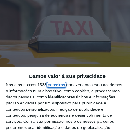
Foto por: Taxi sign on roof top car
Damos valor à sua privacidade
Nós e os nossos 1538
parceiros
armazenamos e/ou acedemos
a informações num dispositivo, como cookies, e processamos
A ANTRAL, associação mais representativa
dados pessoais, como identificadores únicos e informações
dos profissionais do táxi, manifestou hoje ao
padrão enviadas por um dispositivo para publicidade e
conteúdos personalizados, medição de publicidade e
Governo a sua “total disponibilidade” para
conteúdos, pesquisa de audiências e desenvolvimento de
voltar a colaborar no transporte de doentes,
serviços.
Com a sua permissão, nós e os nossos parceiros
poderemos usar identificação e dados de geolocalização
nomeadamente não urgentes, de forma a