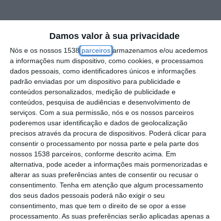
O Tribunal Judicial de Santarém colocou em
Damos valor à sua privacidade
prisão preventiva um homem de 43 anos de
Nós e os nossos 1538
parceiros
armazenamos e/ou acedemos
idade, por violência doméstica perpetuada
a informações num dispositivo, como cookies, e processamos
dados pessoais, como identificadores únicos e informações
sobre a sua ex-companheira, de 41 anos de
padrão enviadas por um dispositivo para publicidade e
idade.
conteúdos personalizados, medição de publicidade e
conteúdos, pesquisa de audiências e desenvolvimento de
serviços.
Com a sua permissão, nós e os nossos parceiros
A investigação foi conduzida pelo Núcleo de
poderemos usar identificação e dados de geolocalização
Investigação e Apoio a Vítimas Especificas
precisos através da procura de dispositivos. Poderá clicar para
(NIAVE), da GNR, que apurou que o suspeito
consentir o processamento por nossa parte e pela parte dos
nossos 1538 parceiros, conforme descrito acima. Em
“exercia violência psicológica, física e social
alternativa, pode aceder a informações mais pormenorizadas e
contra a vítima”.
alterar as suas preferências antes de consentir ou recusar o
consentimento.
Tenha em atenção que algum processamento
dos seus dados pessoais poderá não exigir o seu
Após a investigação, foi emitido mandado de
consentimento, mas que tem o direito de se opor a esse
detenção, que culminou na detenção do
processamento. As suas preferências serão aplicadas apenas a