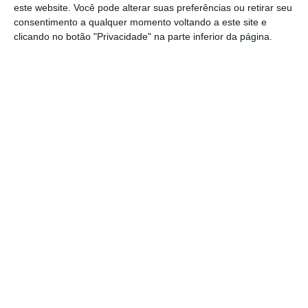
este website. Você pode alterar suas preferências ou retirar seu
suspeito, que aguardará agora os trâmites
consentimento a qualquer momento voltando a este site e
do processo na prisão.
clicando no botão "Privacidade" na parte inferior da página.
Partilhar
Conteúdo
relacionado