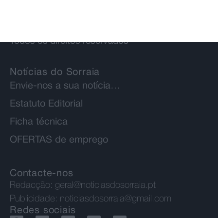
© 2026 Notícias do Sorraia.
Todos os direitos reservados
Notícias do Sorraia
Envie-nos a sua notícia…
Estatuto Editorial
Ficha técnica
OFERTAS de emprego
Contacte-nos
Redacção:
geral@noticiasdosorraia.pt
Publicidade:
noticiasdosorraia@gmail.com
Redes sociais