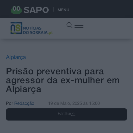
MENU
Alpiarça
Prisão preventiva para
agressor da ex-mulher em
Alpiarça
Por
Redacção
19 de Maio, 2025
às
15:00
Partilhar