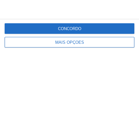
CONCORDO
MAIS OPÇÕES
Há escolas que ainda não receberam
resultados das reapreciações