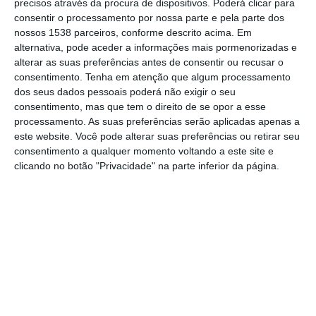
precisos através da procura de dispositivos. Poderá clicar para
130 euros face à última revisão.
consentir o processamento por nossa parte e pela parte dos
nossos 1538 parceiros, conforme descrito acima. Em
As simulações para a Lusa da
alternativa, pode aceder a informações mais pormenorizadas e
Deco/Dinheiro&Direitos consideram um
alterar as suas preferências antes de consentir ou recusar o
consentimento.
Tenha em atenção que algum processamento
cenário com um financiamento de 150.000
dos seus dados pessoais poderá não exigir o seu
euros a 30 anos.
consentimento, mas que tem o direito de se opor a esse
processamento. As suas preferências serão aplicadas apenas a
este website. Você pode alterar suas preferências ou retirar seu
Os clientes com contratos de crédito
consentimento a qualquer momento voltando a este site e
indexados à Euribor a seis meses vão pagar
clicando no botão "Privacidade" na parte inferior da página.
no próximo mês uma prestação de 716,30
euros, abaixo dos 790,45 euros, que
correspondem ao valor da última revisão
(maio de 2024).
No prazo de três meses, a prestação será
de 730,64 euros, inferior aos 776,60 euros