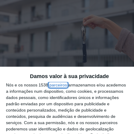
Damos valor à sua privacidade
Nós e os nossos 1538
parceiros
armazenamos e/ou acedemos
a informações num dispositivo, como cookies, e processamos
dados pessoais, como identificadores únicos e informações
A prestação da casa paga ao banco volta a
padrão enviadas por um dispositivo para publicidade e
descer em novembro nos contratos de taxa
conteúdos personalizados, medição de publicidade e
conteúdos, pesquisa de audiências e desenvolvimento de
variável, com destaque para o prazo a 12
serviços.
Com a sua permissão, nós e os nossos parceiros
meses, que apresenta um decréscimo de
poderemos usar identificação e dados de geolocalização