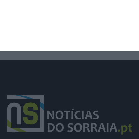
Trânsito na EM504 em Azambuja
prolongado até 14 de agosto por obra
da EPAL