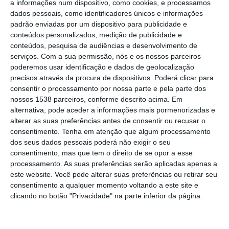
assinou, no dia 25 de outubro, um contrato
a informações num dispositivo, como cookies, e processamos
dados pessoais, como identificadores únicos e informações
para reabilitação do Teatro Salvador
padrão enviadas por um dispositivo para publicidade e
Marques de Alhandra, segundo um
conteúdos personalizados, medição de publicidade e
conteúdos, pesquisa de audiências e desenvolvimento de
comunicado divulgado pelo município.
serviços.
Com a sua permissão, nós e os nossos parceiros
poderemos usar identificação e dados de geolocalização
O contrato de adjudicação do projeto de
precisos através da procura de dispositivos. Poderá clicar para
reabilitação do teatro, assinado na Galeria
consentir o processamento por nossa parte e pela parte dos
nossos 1538 parceiros, conforme descrito acima. Em
Augusto Bértholo, assinala “um momento
alternativa, pode aceder a informações mais pormenorizadas e
particularmente relevante, sob o ponto de
alterar as suas preferências antes de consentir ou recusar o
consentimento.
Tenha em atenção que algum processamento
vista cultural e patrimonial”, tanto da
dos seus dados pessoais poderá não exigir o seu
freguesia de Alhandra, como do concelho de
consentimento, mas que tem o direito de se opor a esse
processamento. As suas preferências serão aplicadas apenas a
Vila Franca de Xira, refere o presidente da
este website. Você pode alterar suas preferências ou retirar seu
Câmara Municipal, Fernando Paulo Ferreira,
consentimento a qualquer momento voltando a este site e
sublinhando a existência de uma “dinâmica
clicando no botão "Privacidade" na parte inferior da página.
cultural única que nunca se perdeu”.