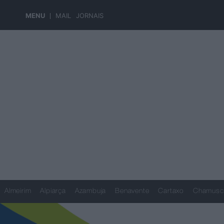
MENU
MAIL
JORNAIS
Almeirim
Alpiarça
Azambuja
Benavente
Cartaxo
Chamusc