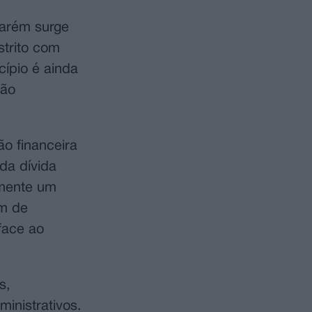
tarém surge
strito com
ípio é ainda
ção
o financeira
da dívida
lmente um
em de
face ao
s,
ministrativos.