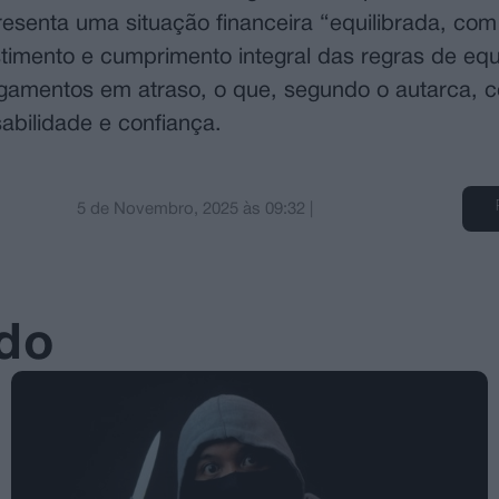
esenta uma situação financeira “equilibrada, co
timento e cumprimento integral das regras de equi
gamentos em atraso, o que, segundo o autarca, c
bilidade e confiança.
5 de Novembro, 2025
às
09:32
|
ado