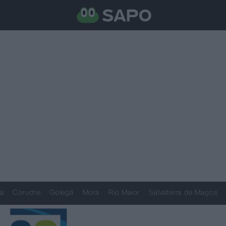
a
Coruche
Golegã
Mora
Rio Maior
Salvaterra de Magos