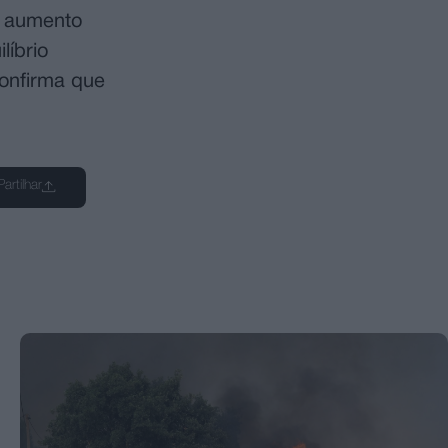
m aumento
líbrio
onfirma que
Partilhar