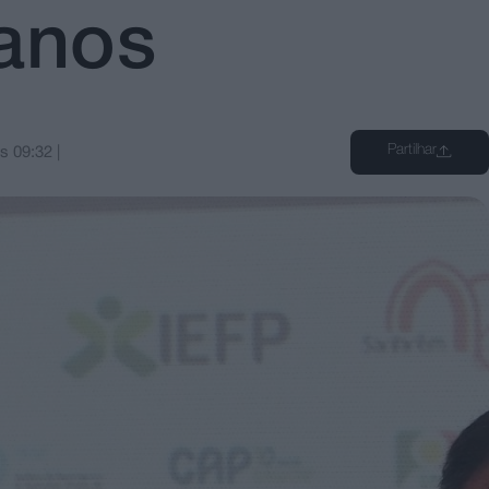
 anos
Partilhar
às
09:32
|