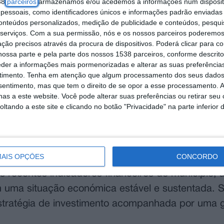
38
parceiros
armazenamos e/ou acedemos a informações num dispositi
essoais, como identificadores únicos e informações padrão enviadas 
conteúdos personalizados, medição de publicidade e conteúdos, pesqui
serviços.
Com a sua permissão, nós e os nossos parceiros poderemos 
ção precisos através da procura de dispositivos. Poderá clicar para co
ossa parte e pela parte dos nossos 1538 parceiros, conforme descrit
eder a informações mais pormenorizadas e alterar as suas preferência
timento.
Tenha em atenção que algum processamento dos seus dados
nsentimento, mas que tem o direito de se opor a esse processamento. A
as a este website. Você pode alterar suas preferências ou retirar seu
tando a este site e clicando no botão "Privacidade" na parte inferior 
AIS OPÇÕES
CONCORDO
 recentes indicadores financeiros do município,
am uma situação económica estável e sustentada.
estratégia de investimento acompanhada por uma 