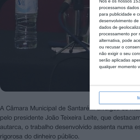
Nós e os nossos 15
processamos dados p
para publicidade e 
desenvolvimento de 
dados de geolocaliza
processamento por n
alternativa, pode ac
ou recusar o consen
não exigir o seu co
serão aplicadas apen
qualquer momento vol
M
A Câmara Municipal de Santarém divulgou os mais
pelo presidente João Teixeira Leite, que destac
autarca, o trabalho desenvolvido assenta numa 
rigorosa do dinheiro público.