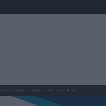
Samora Correia
Santarém
Vila Franca de Xira