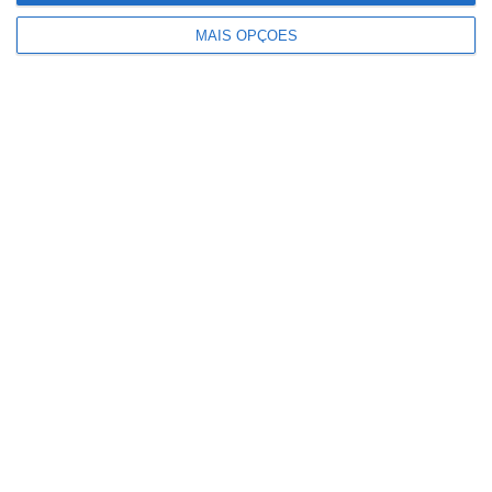
11. Luís Marques Mendes
MAIS OPÇÕES
12. André Ventura
13. António Filipe
14. Henrique Gouveia e Melo
Partilhar
Conteúdo