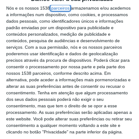
nos boletins de voto para as eleições
Nós e os nossos 1538
parceiros
armazenamos e/ou acedemos
presidenciais de 18 de janeiro, surgindo em
a informações num dispositivo, como cookies, e processamos
dados pessoais, como identificadores únicos e informações
14.º e último lugar Henrique Gouveia e Melo.
padrão enviadas por um dispositivo para publicidade e
conteúdos personalizados, medição de publicidade e
De acordo com o resultado do sorteio hoje
conteúdos, pesquisa de audiências e desenvolvimento de
serviços.
Com a sua permissão, nós e os nossos parceiros
realizado no Tribunal Constitucional, o
poderemos usar identificação e dados de geolocalização
primeiro nome a figurar nos boletins de voto
precisos através da procura de dispositivos. Poderá clicar para
é o do antigo vereador do PSD na Câmara
consentir o processamento por nossa parte e pela parte dos
nossos 1538 parceiros, conforme descrito acima. Em
Municipal de Paredes Ricardo Sousa,
alternativa, pode aceder a informações mais pormenorizadas e
enquanto Gouveia e Melo ocupa a última
alterar as suas preferências antes de consentir ou recusar o
consentimento.
Tenha em atenção que algum processamento
posição.
dos seus dados pessoais poderá não exigir o seu
consentimento, mas que tem o direito de se opor a esse
O presidente do TC, José João Abrantes,
processamento. As suas preferências serão aplicadas apenas a
protagonizou os procedimentos, perante
este website. Você pode alterar suas preferências ou retirar seu
consentimento a qualquer momento voltando a este site e
representantes das diversas candidaturas e
clicando no botão "Privacidade" na parte inferior da página.
jornalistas, que pela primeira vez puderam