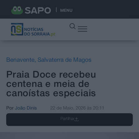
MENU
Benavente
,
Salvaterra de Magos
Praia Doce recebeu
centena e meia de
canoístas especiais
Por
João Dinis
22 de Maio, 2026
às
20:11
Partilhar