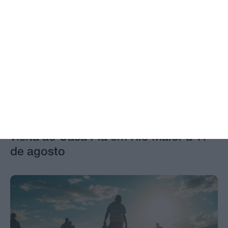
Benfica encerra segunda jornada com
visita ao Casa Pia em Rio Maior a 17
de agosto