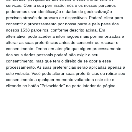
que outrora se encontravam espalhados
serviços.
Com a sua permissão, nós e os nossos parceiros
pelas ruas da Golegã, uma praça de
poderemos usar identificação e dados de geolocalização
precisos através da procura de dispositivos. Poderá clicar para
restauração com seis restaurantes, e várias
consentir o processamento por nossa parte e pela parte dos
roulotes de farturas.
nossos 1538 parceiros, conforme descrito acima. Em
alternativa, pode aceder a informações mais pormenorizadas e
alterar as suas preferências antes de consentir ou recusar o
A nova praça, que vai receber outros
consentimento.
Tenha em atenção que algum processamento
eventos como a Feira de S. Martinho ou o
dos seus dados pessoais poderá não exigir o seu
mercado semanal, foi nomeada em honra de
consentimento, mas que tem o direito de se opor a esse
processamento. As suas preferências serão aplicadas apenas a
uma das grandes figuras da vila da Golegã –
este website. Você pode alterar suas preferências ou retirar seu
Manuel Tavares Veiga. Benemérito, antigo
consentimento a qualquer momento voltando a este site e
clicando no botão "Privacidade" na parte inferior da página.
provedor da Santa Casa da Misericórdia e
um dos grandes promotores da Feira
Nacional do Cavalo.
A cerimónia de inauguração contou com a
presença do executivo municipal e da Junta