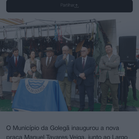
Partilhar
O Município da Golegã inaugurou a nova
praça Manuel Tavares Veiga, junto ao Largo