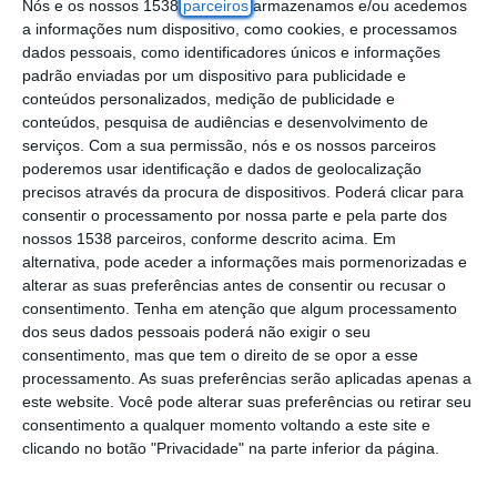
Nós e os nossos 1538
parceiros
armazenamos e/ou acedemos
a informações num dispositivo, como cookies, e processamos
Estes números colocam Portugal à frente de
dados pessoais, como identificadores únicos e informações
padrão enviadas por um dispositivo para publicidade e
países como a República Checa, Croácia,
conteúdos personalizados, medição de publicidade e
Luxemburgo, Chipre ou Grécia.
conteúdos, pesquisa de audiências e desenvolvimento de
serviços.
Com a sua permissão, nós e os nossos parceiros
poderemos usar identificação e dados de geolocalização
Os principais investidores em iniciativas de
precisos através da procura de dispositivos. Poderá clicar para
base tecnológica em território nacional são
consentir o processamento por nossa parte e pela parte dos
“a Portugal Ventures, o EIC, a EIT Health, a
nossos 1538 parceiros, conforme descrito acima. Em
alternativa, pode aceder a informações mais pormenorizadas e
Caixa Capital, a Startup Braga, a Armilar
alterar as suas preferências antes de consentir ou recusar o
Venture Partners, a Shilling VC, o ESA
consentimento.
Tenha em atenção que algum processamento
dos seus dados pessoais poderá não exigir o seu
Business Incubation Centre in Portugal, a
consentimento, mas que tem o direito de se opor a esse
Eurostars SME programme e o Indico Capital
processamento. As suas preferências serão aplicadas apenas a
este website. Você pode alterar suas preferências ou retirar seu
Partners”, detalha a OEP.
consentimento a qualquer momento voltando a este site e
clicando no botão "Privacidade" na parte inferior da página.
Só estas entidades representam cerca de
40% do total do investimento em Portugal na