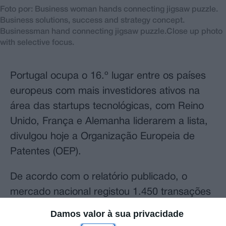
Foto por: Business woman hands connecting jigsaw puzzle.
Business solutions, success and strategy concept.
Businessman hand connecting jigsaw puzzle.Close up photo
with selective focus.
Portugal ocupa o 16.º lugar entre os países
europeus com mais investidores ativos na
área das startups tecnológicas, com Reino
Unido, França e Alemanha liderarem a lista,
divulgou hoje a Organização Europeia de
Patentes (OEP).
De acordo com o relatório publicado, o
mercado nacional registou 1.450 transações
e investimentos de 3,6 mil milhões de euros
Damos valor à sua privacidade
entre 2000 e 2023.