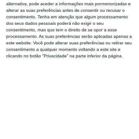
as ministras com a tutela do Ambiente dos
alternativa, pode aceder a informações mais pormenorizadas e
alterar as suas preferências antes de consentir ou recusar o
dois países.
consentimento.
Tenha em atenção que algum processamento
dos seus dados pessoais poderá não exigir o seu
A ministra portuguesa, Maria da Graça
consentimento, mas que tem o direito de se opor a esse
processamento. As suas preferências serão aplicadas apenas a
Carvalho, e espanhola, Teresa Ribera,
este website. Você pode alterar suas preferências ou retirar seu
anunciaram ainda um princípio de acordo
consentimento a qualquer momento voltando a este site e
clicando no botão "Privacidade" na parte inferior da página.
para o pagamento a Portugal da água
captada no Alqueva por agricultores
espanhóis, nas mesmas condições e preços
que pagam os utilizadores do lado
português.
Segundo Maria da Graça Carvalho, este
acordo relativo ao Alqueva permitirá ainda
avançar com o projeto português de
captação de água na zona do Pomeirão,