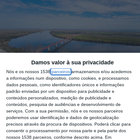
Damos valor à sua privacidade
Nós e os nossos 1538
parceiros
armazenamos e/ou acedemos
a informações num dispositivo, como cookies, e processamos
dados pessoais, como identificadores únicos e informações
padrão enviadas por um dispositivo para publicidade e
conteúdos personalizados, medição de publicidade e
conteúdos, pesquisa de audiências e desenvolvimento de
Portugal e Espanha acordaram definir
serviços.
Com a sua permissão, nós e os nossos parceiros
caudais diários mínimos para o rio Tejo e
poderemos usar identificação e dados de geolocalização
precisos através da procura de dispositivos. Poderá clicar para
estabelecer também, pela primeira vez,
consentir o processamento por nossa parte e pela parte dos
caudais para o Guadiana, anunciaram hoje
nossos 1538 parceiros, conforme descrito acima. Em