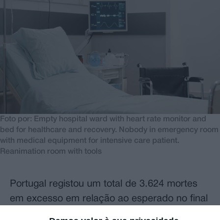
Foto por: Empty hospital ward with heart rate monitor and
bed for healthcare and recovery. Nobody in emergency room
with medical equipment for intensive care patient.
Reanimation room with tools
Portugal registou um total de 3.624 mortes
em excesso em relação ao esperado no final
de 2023 e início de 2024, período que