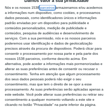
Damos valor à sua privacidade
coincidiu com a epidemia de gripe, adiantou
Nós e os nossos 1538
parceiros
armazenamos e/ou acedemos
hoje o Instituto Nacional de Saúde Ricardo
a informações num dispositivo, como cookies, e processamos
dados pessoais, como identificadores únicos e informações
Jorge (INSA).
padrão enviadas por um dispositivo para publicidade e
conteúdos personalizados, medição de publicidade e
“Durante a época de gripe 2023/2024, o
conteúdos, pesquisa de audiências e desenvolvimento de
número de óbitos por todas as causas em
serviços.
Com a sua permissão, nós e os nossos parceiros
poderemos usar identificação e dados de geolocalização
Portugal esteve acima do esperado durante
precisos através da procura de dispositivos. Poderá clicar para
um período. Este período decorreu entre as
consentir o processamento por nossa parte e pela parte dos
nossos 1538 parceiros, conforme descrito acima. Em
semanas 51/2023 e 03/2024, que foi
alternativa, pode aceder a informações mais pormenorizadas e
coincidente com a epidemia de gripe”, refere
alterar as suas preferências antes de consentir ou recusar o
consentimento.
Tenha em atenção que algum processamento
o relatório do Programa Nacional de
dos seus dados pessoais poderá não exigir o seu
Vigilância da Gripe e de Outros Vírus
consentimento, mas que tem o direito de se opor a esse
Respiratórios (PNVG) hoje divulgado.
processamento. As suas preferências serão aplicadas apenas a
este website. Você pode alterar suas preferências ou retirar seu
consentimento a qualquer momento voltando a este site e
Este programa permite acompanhar a
clicando no botão "Privacidade" na parte inferior da página.
circulação dos vírus, descrever a atividade