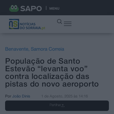
MENU
Benavente
,
Samora Correia
População de Santo
Estevão “levanta voo”
contra localização das
pistas do novo aeroporto
Por
João Dinis
1 de Agosto, 2025
às
14:16
Partilhar