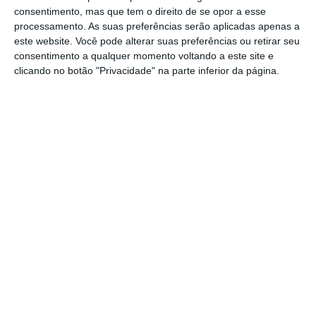
consentimento, mas que tem o direito de se opor a esse
do espaço agora ocupado pelos militares, o
processamento. As suas preferências serão aplicadas apenas a
que fará com que os aviões sobrevoem
este website. Você pode alterar suas preferências ou retirar seu
consentimento a qualquer momento voltando a este site e
Santo Estevão e Taipadas, na freguesia de
clicando no botão "Privacidade" na parte inferior da página.
Canha, e também Pegões, algo que as
populações e a própria Câmara Municipal de
Benavente querem agora evitar.
O próprio Município de Benavente está
mesmo a realizar um estudo ambiental,
através da empresa Biodesign, que pretende
demonstrar à ANA e ao Governo, que a
deslocalização das pistas para o atual
polígono do Campo de Tiro, onde se realizam
agora as manobras da aviação militar, não só
é a melhor opção para as populações, como