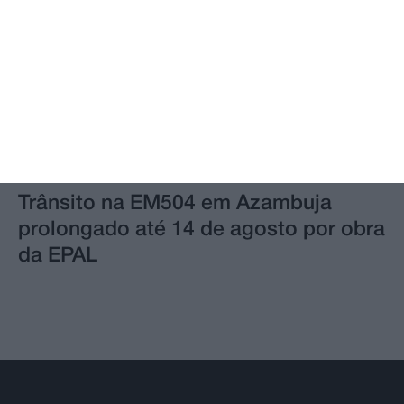
Trânsito na EM504 em Azambuja
prolongado até 14 de agosto por obra
da EPAL