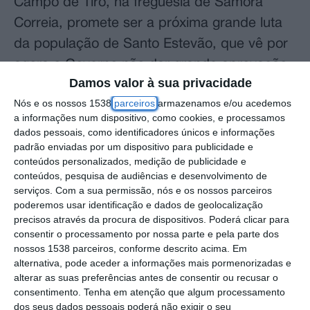
Campo de Tiro, na freguesia de Samora
Correia, promete ser a próxima grande luta
da população de Santo Estevão, que vê por
agora o Governo não dar grande aprovação
Damos valor à sua privacidade
às suas pretensões de deslocalizar para
Nós e os nossos 1538
parceiros
armazenamos e/ou acedemos
cinco quilómetros a Oeste a construção das
a informações num dispositivo, como cookies, e processamos
pistas, o que deixaria os aviões longe das
dados pessoais, como identificadores únicos e informações
padrão enviadas por um dispositivo para publicidade e
populações nas aterragens e descolagens.
conteúdos personalizados, medição de publicidade e
conteúdos, pesquisa de audiências e desenvolvimento de
A atual localização planeada pela ANA –
serviços.
Com a sua permissão, nós e os nossos parceiros
Aeroportos de Portugal e “pré aprovada”
poderemos usar identificação e dados de geolocalização
precisos através da procura de dispositivos. Poderá clicar para
pelo Governo, depois da Comissão Técnica
consentir o processamento por nossa parte e pela parte dos
Independente (CTI) ter considerado o Campo
nossos 1538 parceiros, conforme descrito acima. Em
alternativa, pode aceder a informações mais pormenorizadas e
de Tiro como a melhor localização para a
alterar as suas preferências antes de consentir ou recusar o
nova infraestrutura aeroportuária em
consentimento.
Tenha em atenção que algum processamento
Portugal, prevê que as pistas fiquem no topo
dos seus dados pessoais poderá não exigir o seu