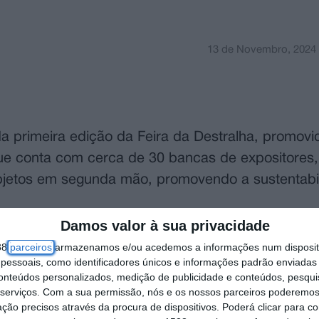
13 de Novembro, 2024
da primeira edição da Feira da Destralha, promovi
que conta com cerca de 30 bancas de expositores
bjetos em segunda mão, promovendo a sustentabi
Damos valor à sua privacidade
es inscritos ultrapassou a meta inicial antes do 
38
parceiros
armazenamos e/ou acedemos a informações num dispositi
e na adoção de práticas de consumo mais conscien
essoais, como identificadores únicos e informações padrão enviadas 
conteúdos personalizados, medição de publicidade e conteúdos, pesqui
rão explorar uma variedade de produtos com histó
serviços.
Com a sua permissão, nós e os nossos parceiros poderemos 
rcionando uma experiência completa para quem d
ção precisos através da procura de dispositivos. Poderá clicar para co