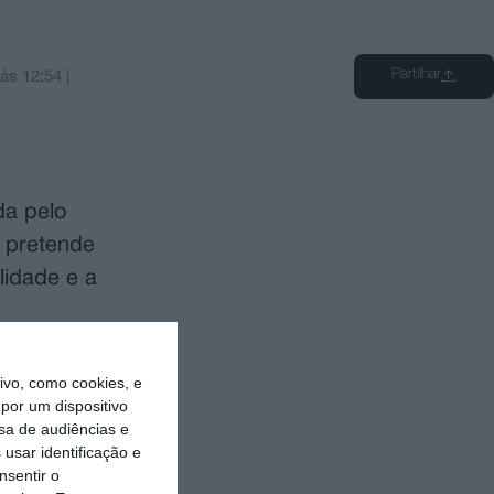
Partilhar
às
12:54
|
da pelo
, pretende
lidade e a
prazo
vo, como cookies, e
tes e
por um dispositivo
sa de audiências e
ria, enquanto
usar identificação e
ecidir passar
nsentir o