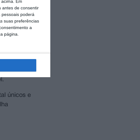
o acima. Em
s antes de consentir
 pessoais poderá
a San,
s suas preferências
s à
 consentimento a
da página.
 que a Feira
 de encontro
ém que a
l.
al únicos e
lha