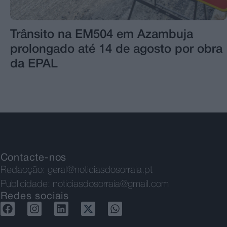
Trânsito na EM504 em Azambuja
prolongado até 14 de agosto por obra
da EPAL
Contacte-nos
Redacção:
geral@noticiasdosorraia.pt
Publicidade:
noticiasdosorraia@gmail.com
Redes sociais