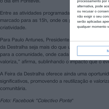
processamento por n
o dia em Pontével.
alternativa, pode ac
ou recusar o consen
Entre as atividades programadas, destaca-se um 
não exigir o seu co
marcado para as 15h, onde os participantes pode
serão aplicadas apen
qualquer momento vol
criatividade.
Para Paulo Antunes, Presidente do Colectivo Pont
da Destralha seja mais do que um mercado de p
M
para a comunidade, onde cada peça conta uma h
valoriza,” afirma, sublinhando o impacto que o 
A Feira da Destralha oferece ainda uma oportuni
significativos, promovendo a reutilização e valori
comunitária.
Foto: Facebook “Colectivo Ponte
“