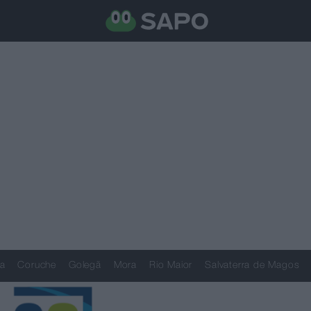
a
Coruche
Golegã
Mora
Rio Maior
Salvaterra de Magos