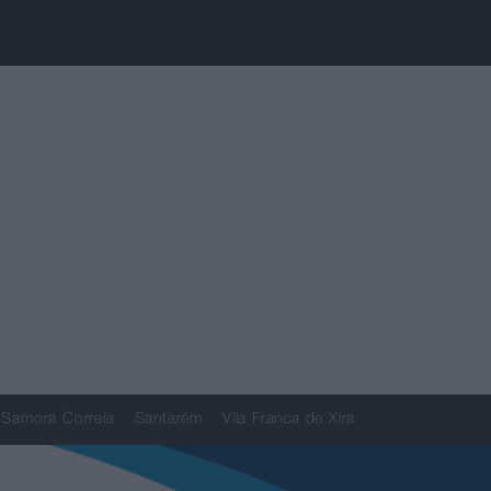
Samora Correia
Santarém
Vila Franca de Xira