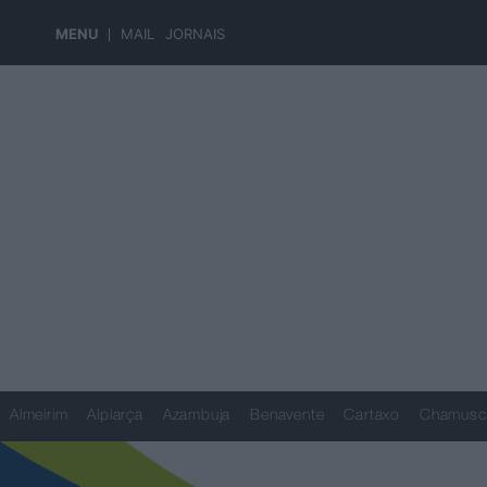
MENU
MAIL
JORNAIS
Almeirim
Alpiarça
Azambuja
Benavente
Cartaxo
Chamusc