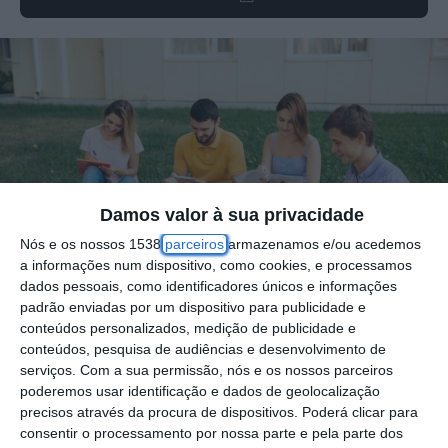
Damos valor à sua privacidade
Nós e os nossos 1538
parceiros
armazenamos e/ou acedemos
a informações num dispositivo, como cookies, e processamos
dados pessoais, como identificadores únicos e informações
padrão enviadas por um dispositivo para publicidade e
conteúdos personalizados, medição de publicidade e
Foto por: Group of studying students sitting on grass with
conteúdos, pesquisa de audiências e desenvolvimento de
serviços.
Com a sua permissão, nós e os nossos parceiros
note books
poderemos usar identificação e dados de geolocalização
precisos através da procura de dispositivos. Poderá clicar para
consentir o processamento por nossa parte e pela parte dos
O Politécnico de Santarém vai realizar as