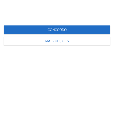
CONCORDO
MAIS OPÇÕES
Dois feridos em acidente com mota e
carro em Santana do Mato