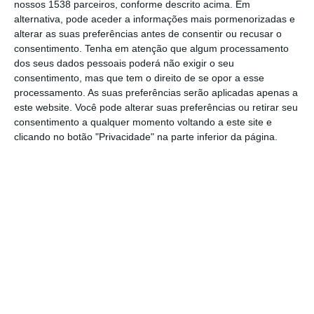
nossos 1538 parceiros, conforme descrito acima. Em
primeiras Jornadas de Saúde Mental, na
alternativa, pode aceder a informações mais pormenorizadas e
quinta-feira, no Convento de São Francisco,
alterar as suas preferências antes de consentir ou recusar o
consentimento.
Tenha em atenção que algum processamento
em Santarém, uma iniciativa para assinalar o
dos seus dados pessoais poderá não exigir o seu
Dia Mundial da Saúde Mental, anunciou hoje
consentimento, mas que tem o direito de se opor a esse
processamento. As suas preferências serão aplicadas apenas a
a instituição.
este website. Você pode alterar suas preferências ou retirar seu
consentimento a qualquer momento voltando a este site e
Num comunicado, o politécnico refere que a
clicando no botão "Privacidade" na parte inferior da página.
iniciativa “reúne diversas personalidades das
áreas da saúde e do ensino superior para
debater questões essenciais sobre a
importância do bem-estar das comunidades
académicas e os fatores interdependentes”,
contando com a presença do diretor-geral
do Ensino Superior, Joaquim Mourato, e o
presidente da Câmara de Santarém, João