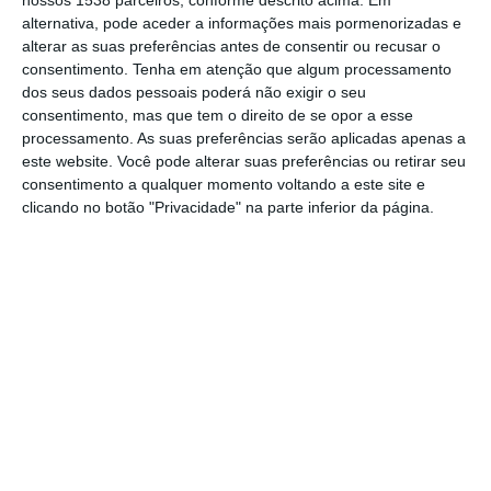
da Repsol, em Almeirim, ocorrido na noite
alternativa, pode aceder a informações mais pormenorizadas e
desta sexta-feira, e que terminou com um
alterar as suas preferências antes de consentir ou recusar o
consentimento.
Tenha em atenção que algum processamento
carro baleado.
dos seus dados pessoais poderá não exigir o seu
consentimento, mas que tem o direito de se opor a esse
O funcionário do estabelecimento, que havia
processamento. As suas preferências serão aplicadas apenas a
este website. Você pode alterar suas preferências ou retirar seu
procedido ao encerramento do posto de
consentimento a qualquer momento voltando a este site e
abastecimento, estava a entrar na sua
clicando no botão "Privacidade" na parte inferior da página.
viatura particular, quando foi abordado por
um carro, com, pelo menos, dois indivíduos.
Ao aperceber-se das intenções destes,
conseguiu furtar-se aos meliantes, que ao
abandonarem o local, dispararam pelo
menos um tiro de pistola, que atingiu o vidro
da viatura.
A GNR de Almeirim, Alpiarça e o Núcleo de