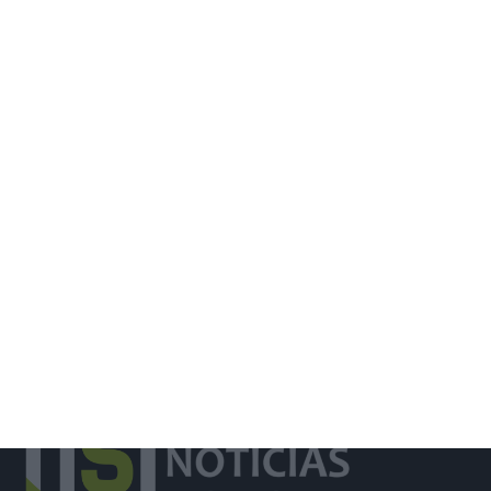
Santiago Mesa vence segunda etapa
e Rui Oliveira segura camisola
amarela