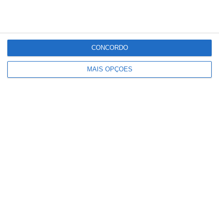
CONCORDO
Detenções registadas pela PSP em
MAIS OPÇÕES
eventos desportivos aumentam 136%
e infrações descem