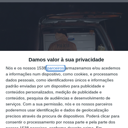
Damos valor à sua privacidade
Nós e os nossos 1538
parceiros
armazenamos e/ou acedemos
a informações num dispositivo, como cookies, e processamos
dados pessoais, como identificadores únicos e informações
padrão enviadas por um dispositivo para publicidade e
conteúdos personalizados, medição de publicidade e
conteúdos, pesquisa de audiências e desenvolvimento de
serviços.
Com a sua permissão, nós e os nossos parceiros
poderemos usar identificação e dados de geolocalização
A Polícia Judiciária (PJ) está a investigar uma
precisos através da procura de dispositivos. Poderá clicar para
consentir o processamento por nossa parte e pela parte dos
tentativa de assalto ao posto de combustível
nossos 1538 parceiros, conforme descrito acima. Em