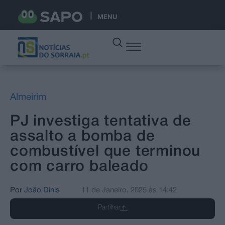
MENU
Almeirim
PJ investiga tentativa de
assalto a bomba de
combustível que terminou
com carro baleado
Por
João Dinis
11 de Janeiro, 2025
às
14:42
Partilhar