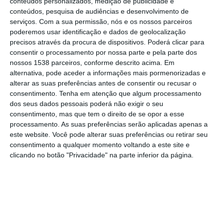
conteúdos personalizados, medição de publicidade e
alojamentos de férias, foi hoje anunciado.
conteúdos, pesquisa de audiências e desenvolvimento de
serviços.
Com a sua permissão, nós e os nossos parceiros
poderemos usar identificação e dados de geolocalização
Em comunicado, a PJ refere que o detido
precisos através da procura de dispositivos. Poderá clicar para
está “fortemente indiciado pela prática
consentir o processamento por nossa parte e pela parte dos
reiterada de crimes de burla qualificada e
nossos 1538 parceiros, conforme descrito acima. Em
alternativa, pode aceder a informações mais pormenorizadas e
branqueamento, ocorridos entre maio e
alterar as suas preferências antes de consentir ou recusar o
agosto de 2025, em diversos pontos do
consentimento.
Tenha em atenção que algum processamento
dos seus dados pessoais poderá não exigir o seu
território nacional, estimando-se a existência
consentimento, mas que tem o direito de se opor a esse
de múltiplos ofendidos”.
processamento. As suas preferências serão aplicadas apenas a
este website. Você pode alterar suas preferências ou retirar seu
A PJ revela que a investigação, tutelada pelo
consentimento a qualquer momento voltando a este site e
clicando no botão "Privacidade" na parte inferior da página.
Ministério Público de Vila Verde, incidiu sobre
um esquema fraudulento desenvolvido pelo
suspeito na rede social Facebook, em
concreto no perfil Marketplace, no qual
publicava anúncios fictícios, relativos à