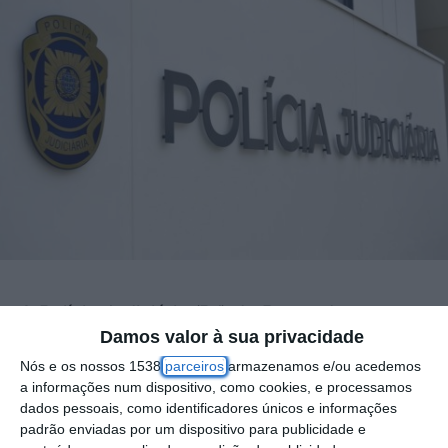
A Polícia Judiciária (PJ) de Braga deteve em
Damos valor à sua privacidade
Sobral de Monte Agraço um homem de 44
Nós e os nossos 1538
parceiros
armazenamos e/ou acedemos
anos suspeito de burlas com anúncios
a informações num dispositivo, como cookies, e processamos
relativos a venda de máquinas de
dados pessoais, como identificadores únicos e informações
padrão enviadas por um dispositivo para publicidade e
construção e ao arrendamento de