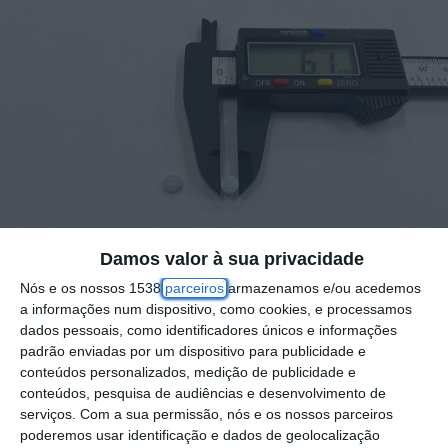
Damos valor à sua privacidade
A Polícia Judiciária (PJ), através do seu
Nós e os nossos 1538
parceiros
armazenamos e/ou acedemos
a informações num dispositivo, como cookies, e processamos
Laboratório de Polícia Científica, detetou pela
dados pessoais, como identificadores únicos e informações
primeira vez na Europa uma nova droga
padrão enviadas por um dispositivo para publicidade e
conteúdos personalizados, medição de publicidade e
sintética em vários milhares de comprimidos
conteúdos, pesquisa de audiências e desenvolvimento de
falsos de oxicodona apreendidos pelas
serviços.
Com a sua permissão, nós e os nossos parceiros
poderemos usar identificação e dados de geolocalização
autoridades alfandegárias, foi hoje divulgado.