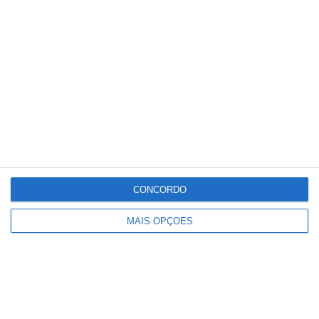
Conteúdo
relacionado
CONCORDO
MAIS OPÇÕES
Festas de Samora Correia regressam