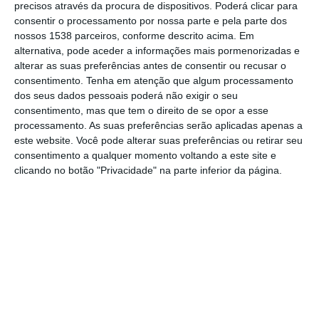
precisos através da procura de dispositivos. Poderá clicar para
consentir o processamento por nossa parte e pela parte dos
Fonte da PJ adiantou à agência Lusa que
nossos 1538 parceiros, conforme descrito acima. Em
esta substância, o N-desetil-isotonitazeno, foi
alternativa, pode aceder a informações mais pormenorizadas e
alterar as suas preferências antes de consentir ou recusar o
apreendida em finais de dezembro durante
consentimento.
Tenha em atenção que algum processamento
uma operação alfandegária e enviada para
dos seus dados pessoais poderá não exigir o seu
consentimento, mas que tem o direito de se opor a esse
os Laboratórios de Polícia Científica (LPC),
processamento. As suas preferências serão aplicadas apenas a
que detetaram esta droga em comprimidos
este website. Você pode alterar suas preferências ou retirar seu
de falsa oxicodona cujo mercado final não
consentimento a qualquer momento voltando a este site e
clicando no botão "Privacidade" na parte inferior da página.
seria Portugal.
A mesma fonte explicou que estes
comprimidos estavam “extremamente bem
feitos” e eram “exatamente iguais” aos de
oxicodona, analgésico vendido na indústria
farmacêutica, mas também muito usado no