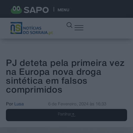
MENU
PJ deteta pela primeira vez
na Europa nova droga
sintética em falsos
comprimidos
Por
Lusa
6 de Fevereiro, 2024
às
16:33
Partilhar