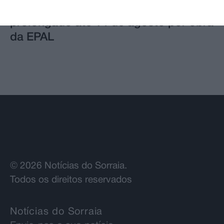
Trânsito na EM504 em Azambuja
prolongado até 14 de agosto por obra
da EPAL
© 2026 Notícias do Sorraia.
Todos os direitos reservados
Notícias do Sorraia