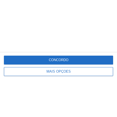
Guncho, Leonardo Teixeira e Didier
Mosquera.
Treinador
: Nuno Pedro
Disciplina
: amarelo a Eduardo Borges (83’) e
Isabelinha (90’+4).
Golo
: 1-0, Marco Grilo (90’+2).
CONCORDO
Resultados e classificação:
MAIS OPÇÕES
FPF
Partilhar