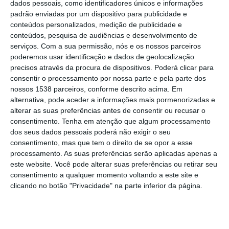
dados pessoais, como identificadores únicos e informações
das Padeiras foi maioritariamente disputada
padrão enviadas por um dispositivo para publicidade e
na zona intermediária. As poucas
conteúdos personalizados, medição de publicidade e
aproximações à baliza pertenceram ao U.
conteúdos, pesquisa de audiências e desenvolvimento de
serviços.
Com a sua permissão, nós e os nossos parceiros
Santarém (24’ e 39’), ambas por Bruno
poderemos usar identificação e dados de geolocalização
Figueiredo, depois de Diogo Brás ter falhado
precisos através da procura de dispositivos. Poderá clicar para
consentir o processamento por nossa parte e pela parte dos
a única ocasião clara de golo (9’), atirando ao
nossos 1538 parceiros, conforme descrito acima. Em
lado um “encosto” fácil, ao 2.º poste, num
alternativa, pode aceder a informações mais pormenorizadas e
alterar as suas preferências antes de consentir ou recusar o
cruzamento rasteiro de Balau.
consentimento.
Tenha em atenção que algum processamento
dos seus dados pessoais poderá não exigir o seu
Quase nada se alterou após o descanso,
consentimento, mas que tem o direito de se opor a esse
com os insulares a conseguirem
processamento. As suas preferências serão aplicadas apenas a
este website. Você pode alterar suas preferências ou retirar seu
corresponder às exigências até ao lance
consentimento a qualquer momento voltando a este site e
fatídico, já nos descontos, com dois
clicando no botão "Privacidade" na parte inferior da página.
suplentes como protagonistas. O árbitro
Flávio Duarte entendeu haver “braço” de