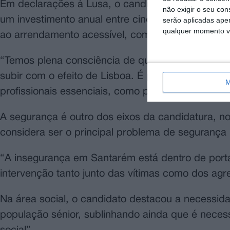
Em declarações à Lusa, o candidato afirmou que a
não exigir o seu co
um investimento anual entre cinco e seis milhões
serão aplicadas apen
qualquer momento vol
ao arrendamento acessível, com especial atenção
“Temos plena consciência de que os preços da ha
subir com o efeito de Lisboa. É preciso agir ago
M
profissionais essenciais, como professores, médic
A segurança é outro dos eixos da candidatura, n
considera ser o principal problema de segurança
“A insegurança em Santarém está dentro de port
intervenção tanto junto das vítimas como dos agre
Na área social, o candidato destacou a necessida
população sénior, sublinhando ainda que é necess