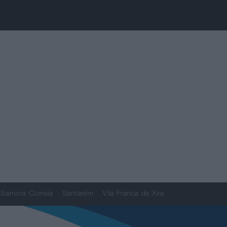
Samora Correia
Santarém
Vila Franca de Xira