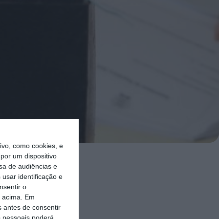
vo, como cookies, e
por um dispositivo
sa de audiências e
rda, à
usar identificação e
ência
nsentir o
o acima. Em
s antes de consentir
 pessoais poderá