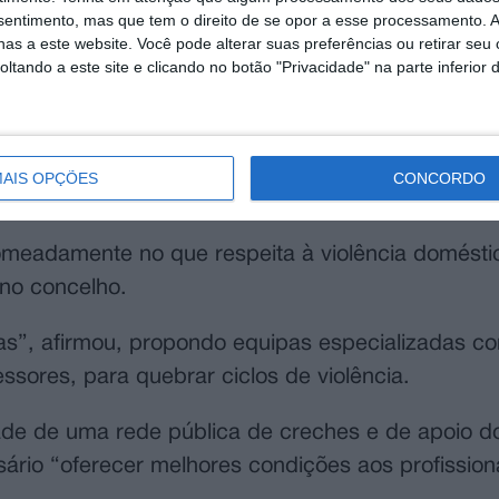
 habitação é a principal prioridade da candidatu
nsentimento, mas que tem o direito de se opor a esse processamento. A
 de euros para a construção ou aquisição de fogo
as a este website. Você pode alterar suas preferências ou retirar seu
tando a este site e clicando no botão "Privacidade" na parte inferior 
 para as famílias monoparentais.
bitação em Santarém não vão descer. Pelo contrá
ra”, alertou, defendendo também a criação de habi
AIS OPÇÕES
CONCORDO
os, polícias e bombeiros.
omeadamente no que respeita à violência domésti
 no concelho.
as”, afirmou, propondo equipas especializadas c
ssores, para quebrar ciclos de violência.
de de uma rede pública de creches e de apoio dom
ário “oferecer melhores condições aos profission