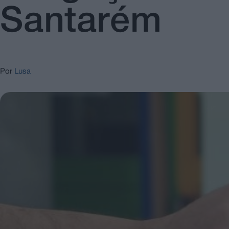
Santarém
Por
Lusa