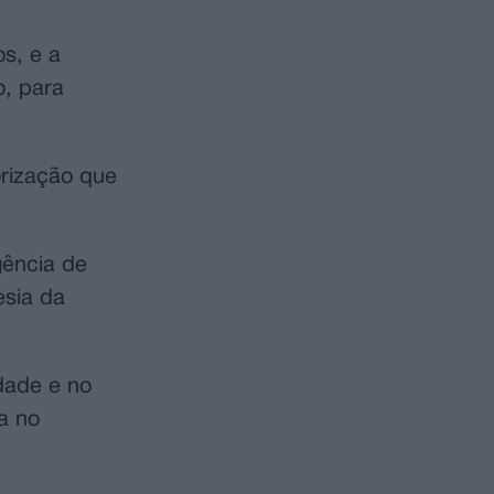
s, e a
o, para
orização que
gência de
esia da
dade e no
sa no