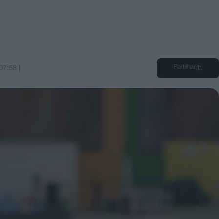
Partilhar
07:58
|