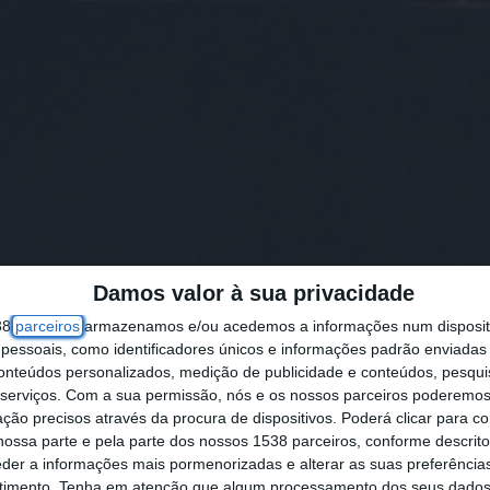
Damos valor à sua privacidade
38
parceiros
armazenamos e/ou acedemos a informações num dispositi
essoais, como identificadores únicos e informações padrão enviadas 
conteúdos personalizados, medição de publicidade e conteúdos, pesqui
tarém Cidadã”, que junta Livre e Bloco de Esque
serviços.
Com a sua permissão, nós e os nossos parceiros poderemos 
ssumindo como prioridades a habitação, a emerg
ção precisos através da procura de dispositivos. Poderá clicar para co
ossa parte e pela parte dos nossos 1538 parceiros, conforme descrit
à Lusa.
eder a informações mais pormenorizadas e alterar as suas preferência
timento.
Tenha em atenção que algum processamento dos seus dados