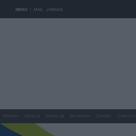
MENU
MAIL
JORNAIS
Almeirim
Alpiarça
Azambuja
Benavente
Cartaxo
Chamusc