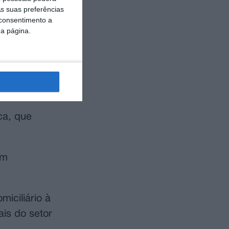
ra, propondo
s suas preferências
s destinados
 consentimento a
da página.
rio, vão
tação para
ca, que
om
iciliário à
ais do setor