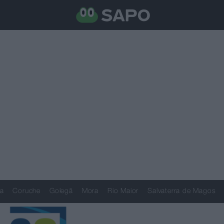
a
Coruche
Golegã
Mora
Rio Maior
Salvaterra de Magos