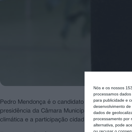
Nós e os nossos 15
processamos dados p
para publicidade e 
Pedro Mendonça é o candidato da coligação “San
desenvolvimento de 
presidência da Câmara Municipal de Santarém, a
dados de geolocaliza
processamento por n
climática e a participação cidadã, anunciou hoje 
alternativa, pode ac
ou recusar o consen