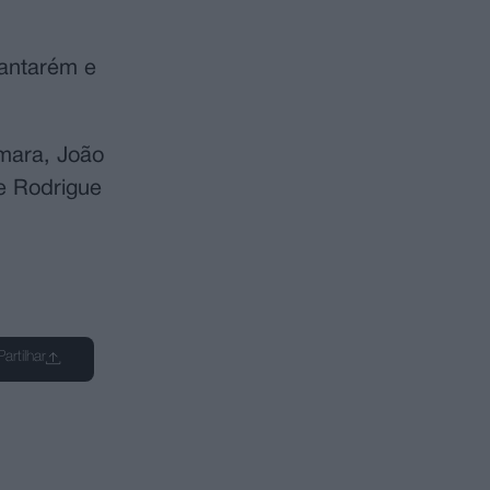
Santarém e
mara, João
e Rodrigue
Partilhar