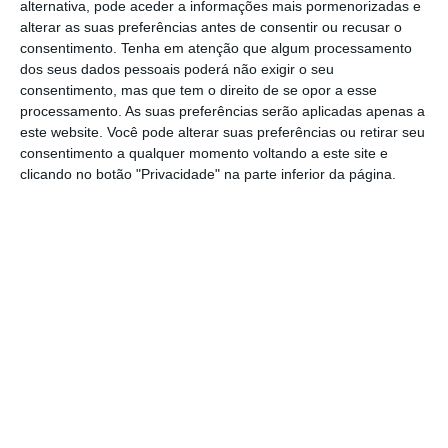
alternativa, pode aceder a informações mais pormenorizadas e
regime especial de direitos, não só de
alterar as suas preferências antes de consentir ou recusar o
consentimento.
Tenha em atenção que algum processamento
parentalidade para os médicos, enfermeiros
dos seus dados pessoais poderá não exigir o seu
e técnicos auxiliares de saúde, para que no
consentimento, mas que tem o direito de se opor a esse
exercício das funções do SNS não se olhe
processamento. As suas preferências serão aplicadas apenas a
este website. Você pode alterar suas preferências ou retirar seu
apenas para a valorização na perspetiva
consentimento a qualquer momento voltando a este site e
económica, mas também na perspetiva do
clicando no botão "Privacidade" na parte inferior da página.
bem-estar e de outros direitos,
nomeadamente os direitos à conciliação com
a vida familiar”, sublinhou.
A deputada única do Bloco de Esquerda
(BE), Mariana Mortágua, disse que os “altos
salários e a carreira” já “não é uma realidade
de todos médicos”.