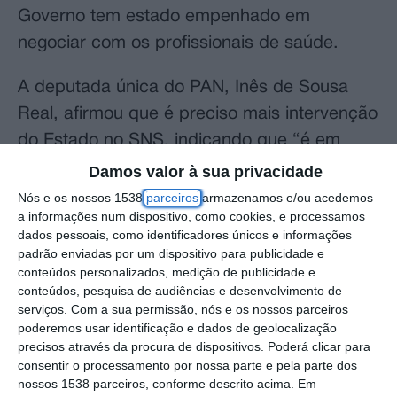
Governo tem estado empenhado em
negociar com os profissionais de saúde.
A deputada única do PAN, Inês de Sousa
Real, afirmou que é preciso mais intervenção
do Estado no SNS, indicando que “é em
momentos críticos”, como na pandemia, que
Damos valor à sua privacidade
se vê a necessidade de valorizar os
Nós e os nossos 1538
parceiros
armazenamos e/ou acedemos
a informações num dispositivo, como cookies, e processamos
profissionais de saúde.
dados pessoais, como identificadores únicos e informações
padrão enviadas por um dispositivo para publicidade e
Inês de Sousa Real apresentou um projeto-
conteúdos personalizados, medição de publicidade e
conteúdos, pesquisa de audiências e desenvolvimento de
lei que propõe a reintegração do internato
serviços.
Com a sua permissão, nós e os nossos parceiros
médico na carreira médica, alterando
poderemos usar identificação e dados de geolocalização
diversos diplomas.
precisos através da procura de dispositivos. Poderá clicar para
consentir o processamento por nossa parte e pela parte dos
nossos 1538 parceiros, conforme descrito acima. Em
“O PAN hoje propõe que se aprove um