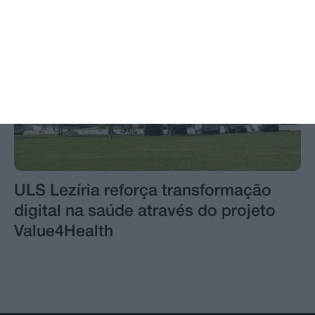
ULS Lezíria reforça transformação
digital na saúde através do projeto
Value4Health