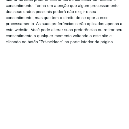
consentimento.
Tenha em atenção que algum processamento
Antunes dos Santos salientou que o Governo
dos seus dados pessoais poderá não exigir o seu
anunciou a criação, esta terça-feira, de um
consentimento, mas que tem o direito de se opor a esse
processamento. As suas preferências serão aplicadas apenas a
grupo de trabalho para preparar uma
este website. Você pode alterar suas preferências ou retirar seu
proposta de carreira, benefícios, regalias e
consentimento a qualquer momento voltando a este site e
formação para os bombeiros voluntários e
clicando no botão "Privacidade" na parte inferior da página.
profissionais.
“A criação do grupo de trabalho será o início
de um processo que queremos que seja
rápido, eficaz e estrutural para dar aos
bombeiros e ao país melhores soluções do
que aquelas que o PCP apresenta”, afirmou,
acusando os comunistas de, “numa lógica
populista e eleitoralista”, quererem fazer
“tábua rasa do pouquíssimo trabalho” que