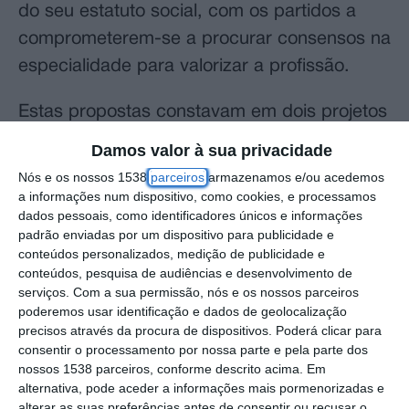
do seu estatuto social, com os partidos a
comprometerem-se a procurar consensos na
especialidade para valorizar a profissão.
Estas propostas constavam em dois projetos
de lei do PCP e foram aprovadas com os
Damos valor à sua privacidade
votos favoráveis do Chega, BE, PCP, Livre e
Nós e os nossos 1538
parceiros
armazenamos e/ou acedemos
PAN e a abstenção de PSD, PS, Iniciativa
a informações num dispositivo, como cookies, e processamos
dados pessoais, como identificadores únicos e informações
Liberal (IL) e CDS. No final das votações,
padrão enviadas por um dispositivo para publicidade e
todas as bancadas parlamentares se
conteúdos personalizados, medição de publicidade e
conteúdos, pesquisa de audiências e desenvolvimento de
levantaram e aplaudiram as dezenas de
serviços.
Com a sua permissão, nós e os nossos parceiros
bombeiros, alguns fardados, que se
poderemos usar identificação e dados de geolocalização
precisos através da procura de dispositivos. Poderá clicar para
encontravam nas galerias a assistir ao
consentir o processamento por nossa parte e pela parte dos
debate.
nossos 1538 parceiros, conforme descrito acima. Em
alternativa, pode aceder a informações mais pormenorizadas e
Durante o debate, o deputado do PSD José
alterar as suas preferências antes de consentir ou recusar o