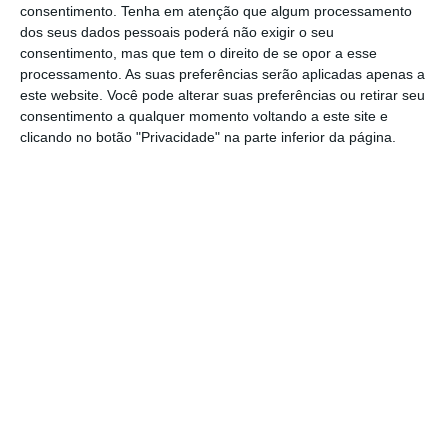
consentimento.
Tenha em atenção que algum processamento
europeias de 09 de junho.
dos seus dados pessoais poderá não exigir o seu
consentimento, mas que tem o direito de se opor a esse
Inês Sousa Real, que falava em Ponte de
processamento. As suas preferências serão aplicadas apenas a
Lima, no distrito de Viana do Castelo,
este website. Você pode alterar suas preferências ou retirar seu
consentimento a qualquer momento voltando a este site e
durante uma ação de protesto contra a
clicando no botão "Privacidade" na parte inferior da página.
tradição da “Vaca das Cordas”, disse que a
proposta de consulta popular será
apresentada na semana seguinte às eleições
europeias.
A dirigente do partido Pessoas-Animais-
Natureza, que acompanhava o cabeça de
lista do PAN, Pedro Fidalgo Marques, na sua
campanha para as europeias, congratulou-
se com a decisão da provedora do
telespetador de não permitir à RTP a