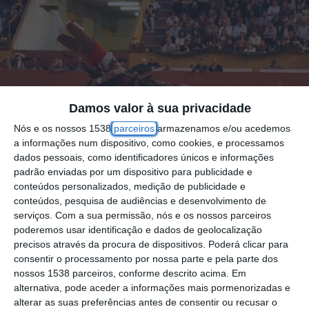
Damos valor à sua privacidade
Nós e os nossos 1538
parceiros
armazenamos e/ou acedemos
a informações num dispositivo, como cookies, e processamos
dados pessoais, como identificadores únicos e informações
padrão enviadas por um dispositivo para publicidade e
conteúdos personalizados, medição de publicidade e
conteúdos, pesquisa de audiências e desenvolvimento de
serviços.
Com a sua permissão, nós e os nossos parceiros
poderemos usar identificação e dados de geolocalização
A porta-voz do PAN, Inês Sousa Real,
precisos através da procura de dispositivos. Poderá clicar para
anunciou hoje que o partido vai propor ao
consentir o processamento por nossa parte e pela parte dos
nossos 1538 parceiros, conforme descrito acima. Em
parlamento um referendo sobre a abolição
alternativa, pode aceder a informações mais pormenorizadas e
das touradas em Portugal, após as eleições
alterar as suas preferências antes de consentir ou recusar o