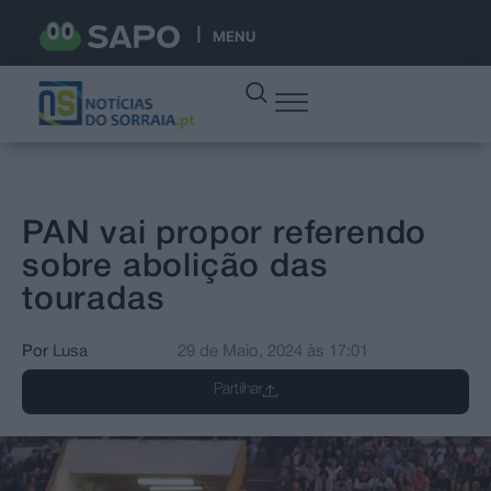
MENU
PAN vai propor referendo
sobre abolição das
touradas
Por
Lusa
29 de Maio, 2024
às
17:01
Partilhar