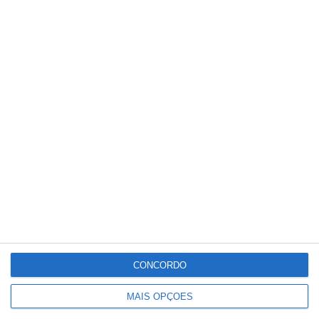
União de Santarém entra na Liga 3
com derrota na Covilhã
CONCORDO
MAIS OPÇÕES