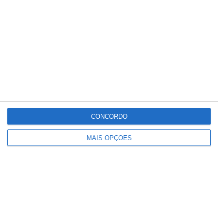
Distrital de Santarém, para acompanhar as
cerimónias fúnebres do seu filho, podendo
depois ingressar no Hospital de Santa Maria,
sobretudo para estar mais próxima das suas
filhas e poder também a família estar toda
concentrada.
CONCORDO
Partilhar
MAIS OPÇÕES
Conteúdo