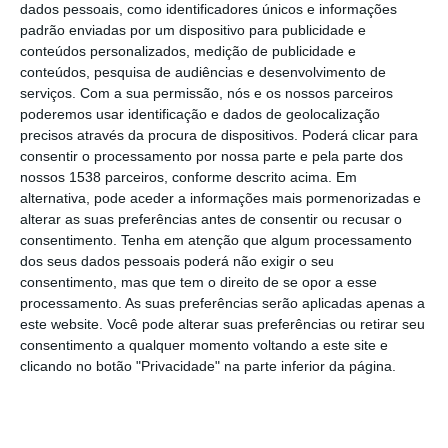
dados pessoais, como identificadores únicos e informações
Ribeiro Telles, tragicamente afetada pelo
padrão enviadas por um dispositivo para publicidade e
acidente, ocorrido a 13 de novembro, e que
conteúdos personalizados, medição de publicidade e
vitimou o pequeno Vicente, com apenas dois
conteúdos, pesquisa de audiências e desenvolvimento de
serviços.
Com a sua permissão, nós e os nossos parceiros
meses de idade, deixando as suas quatro
poderemos usar identificação e dados de geolocalização
irmãs, Assunção, Carmo, Graça e Amélia, e
precisos através da procura de dispositivos. Poderá clicar para
consentir o processamento por nossa parte e pela parte dos
mãe, Graça Ribeiro Telles Caldeira em
nossos 1538 parceiros, conforme descrito acima. Em
estado grave e ainda nos Hospitais de Santa
alternativa, pode aceder a informações mais pormenorizadas e
alterar as suas preferências antes de consentir ou recusar o
Maria, em Lisboa e Santarém.
consentimento.
Tenha em atenção que algum processamento
dos seus dados pessoais poderá não exigir o seu
Este sábado, 16 de novembro, foram
consentimento, mas que tem o direito de se opor a esse
centenas as pessoas que acorreram à
processamento. As suas preferências serão aplicadas apenas a
este website. Você pode alterar suas preferências ou retirar seu
Ermida de Nossa Senhora do Castelo, para
consentimento a qualquer momento voltando a este site e
juntas se unirem em torno da família Ribeiro
clicando no botão "Privacidade" na parte inferior da página.
Telles, numa súplica sobretudo pela
recuperação das quatro crianças que ainda