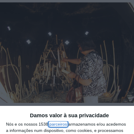
Damos valor à sua privacidade
Coruche vive uma verdadeira onda de
Nós e os nossos 1538
parceiros
armazenamos e/ou acedemos
consternação e solidariedade com a Família
a informações num dispositivo, como cookies, e processamos