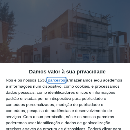
Damos valor à sua privacidade
Nós e os nossos 1538
parceiros
armazenamos e/ou acedemos
a informações num dispositivo, como cookies, e processamos
dados pessoais, como identificadores únicos e informações
A Câmara Municipal do Cartaxo informou,
padrão enviadas por um dispositivo para publicidade e
conteúdos personalizados, medição de publicidade e
em comunicado, que estão em andamento
conteúdos, pesquisa de audiências e desenvolvimento de
as obras de reabilitação da Extensão de
serviços.
Com a sua permissão, nós e os nossos parceiros
Saúde de Vale da Pedra, pertencente à
poderemos usar identificação e dados de geolocalização
precisos através da procura de dispositivos. Poderá clicar para