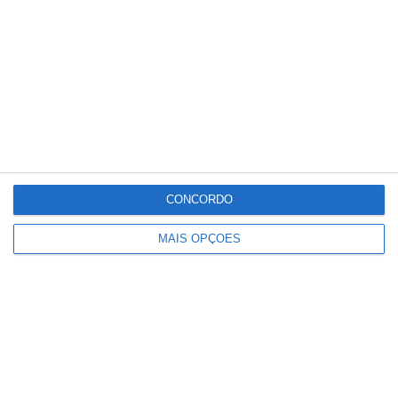
relacionado
CONCORDO
MAIS OPÇÕES
Detenções registadas pela PSP em
eventos desportivos aumentam 136%
e infrações descem