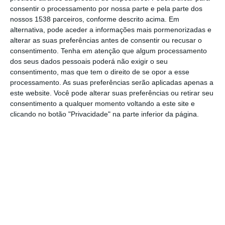
Unidade de Saúde Familiar D. Sancho I. O
consentir o processamento por nossa parte e pela parte dos
projeto, que conta com um investimento
nossos 1538 parceiros, conforme descrito acima. Em
alternativa, pode aceder a informações mais pormenorizadas e
superior a 60 mil euros, é financiado
alterar as suas preferências antes de consentir ou recusar o
inteiramente pela autarquia e visa resolver
consentimento.
Tenha em atenção que algum processamento
dos seus dados pessoais poderá não exigir o seu
problemas estruturais que se prolongam há
consentimento, mas que tem o direito de se opor a esse
mais de uma década.
processamento. As suas preferências serão aplicadas apenas a
este website. Você pode alterar suas preferências ou retirar seu
Segundo o presidente da Câmara Municipal,
consentimento a qualquer momento voltando a este site e
clicando no botão "Privacidade" na parte inferior da página.
João Ferreira Heitor, a intervenção é
fundamental para assegurar a integridade do
edifício, permitindo que este volte a servir a
população com condições dignas para a
prestação de cuidados de saúde. O autarca
sublinha que as falhas no edifício, que não
foram corrigidas atempadamente, exigem
agora um investimento de maior monta.