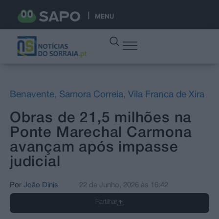
MENU
Benavente
,
Samora Correia
,
Vila Franca de Xira
Obras de 21,5 milhões na
Ponte Marechal Carmona
avançam após impasse
judicial
Por
João Dinis
22 de Junho, 2026
às
16:42
Partilhar