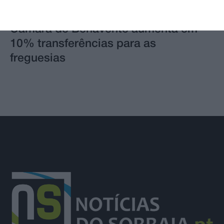
Câmara de Benavente aumenta em
10% transferências para as
freguesias