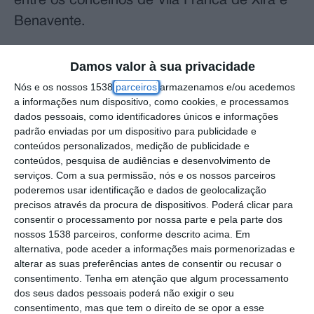
entre os concelhos de Vila Franca de Xira e
Benavente.
A obra, que deverá iniciar-se em breve,
Damos valor à sua privacidade
representa um investimento aproximado de
Nós e os nossos 1538
parceiros
armazenamos e/ou acedemos
21,5 milhões de euros e terá um prazo de
a informações num dispositivo, como cookies, e processamos
dados pessoais, como identificadores únicos e informações
execução de 900 dias, quase dois anos e
padrão enviadas por um dispositivo para publicidade e
meio. Segundo a Infraestruturas de Portugal,
conteúdos personalizados, medição de publicidade e
conteúdos, pesquisa de audiências e desenvolvimento de
a intervenção permitirá “reforçar a
serviços.
Com a sua permissão, nós e os nossos parceiros
resistência sísmica, prolongar a vida útil da
poderemos usar identificação e dados de geolocalização
ponte e dos respetivos viadutos de acesso”,
precisos através da procura de dispositivos. Poderá clicar para
consentir o processamento por nossa parte e pela parte dos
numa das mais importantes travessias
nossos 1538 parceiros, conforme descrito acima. Em
rodoviárias do rio Tejo.
alternativa, pode aceder a informações mais pormenorizadas e
alterar as suas preferências antes de consentir ou recusar o
consentimento.
Tenha em atenção que algum processamento
A Ponte Marechal Carmona, com mais de 70
dos seus dados pessoais poderá não exigir o seu
anos, é uma infraestrutura essencial para
consentimento, mas que tem o direito de se opor a esse