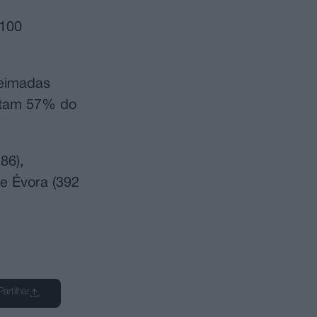
 100
ueimadas
entam 57% do
86),
 e Évora (392
Partilhar