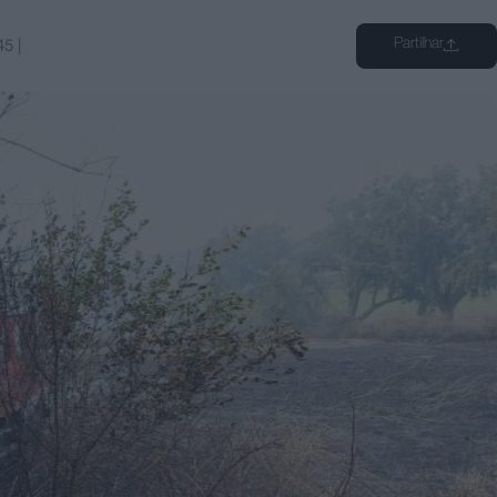
Partilhar
45
|