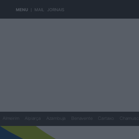
MENU
MAIL
JORNAIS
Almeirim
Alpiarça
Azambuja
Benavente
Cartaxo
Chamusc