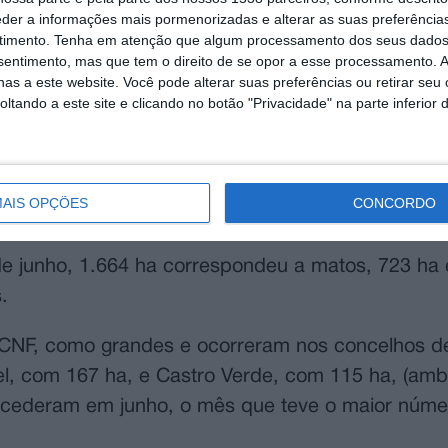
eder a informações mais pormenorizadas e alterar as suas preferência
uto da Conservação da Natureza e das Florestas (IC
timento.
Tenha em atenção que algum processamento dos seus dados
nsentimento, mas que tem o direito de se opor a esse processamento. A
as a este website. Você pode alterar suas preferências ou retirar seu
tando a este site e clicando no botão "Privacidade" na parte inferior 
ares (ha) de área ardida, o segundo valor mais r
 1.853 hectares ardidos.
dados do primeiro semestre deste ano com o his
AIS OPÇÕES
CONCORDO
êndios rurais e menos 80% de área ardida.
 de junho, 1.664 ha correspondeu a matos, 723 ha 
.
 ICNF, como grandes e ocorreram nos concelhos 
rel, com 167 ha, e Castro Verde, com 115 ha, (am
 sucederam em junho, o mês que teve o maior núme