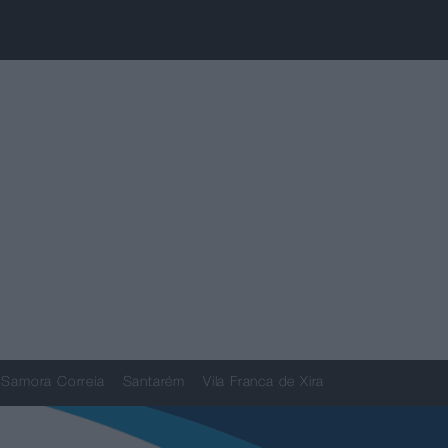
Samora Correia
Santarém
Vila Franca de Xira