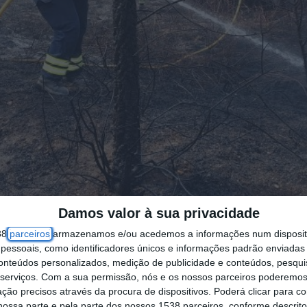
Damos valor à sua privacidade
38
parceiros
armazenamos e/ou acedemos a informações num dispositi
essoais, como identificadores únicos e informações padrão enviadas 
conteúdos personalizados, medição de publicidade e conteúdos, pesqui
serviços.
Com a sua permissão, nós e os nossos parceiros poderemos 
ção precisos através da procura de dispositivos. Poderá clicar para co
 incêndios rurais, o número mais baixo desde 20
ossa parte e pela parte dos nossos 1538 parceiros, conforme descrit