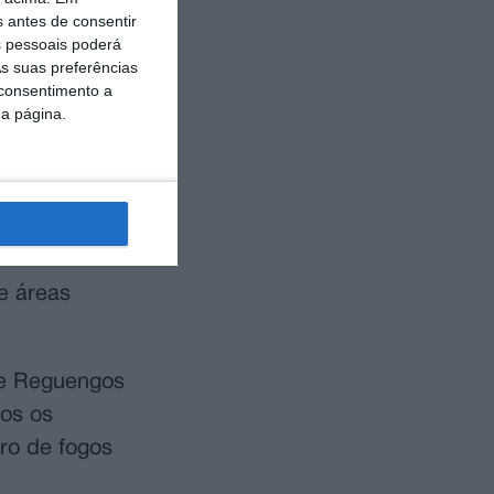
s antes de consentir
NF) divulgado
 pessoais poderá
s suas preferências
 consentimento a
da página.
eduzido dos
tórico dos
e áreas
de Reguengos
bos os
ro de fogos