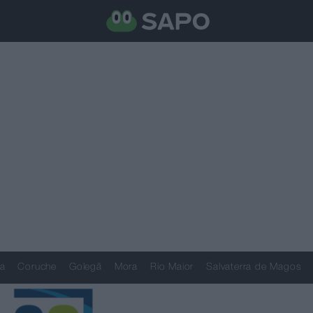
a
Coruche
Golegã
Mora
Rio Maior
Salvaterra de Magos