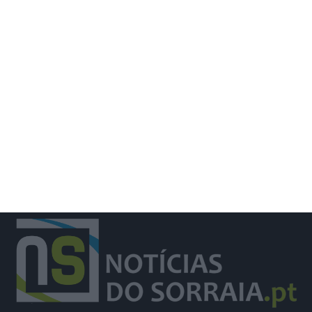
Trânsito na EM504 em Azambuja
prolongado até 14 de agosto por obra
da EPAL