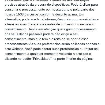
bancos e um parque infantil dirigido aos mais
precisos através da procura de dispositivos. Poderá clicar para
consentir o processamento por nossa parte e pela parte dos
pequenos.
nossos 1538 parceiros, conforme descrito acima. Em
alternativa, pode aceder a informações mais pormenorizadas e
Este é o primeiro passo para uma
alterar as suas preferências antes de consentir ou recusar o
consentimento.
Tenha em atenção que algum processamento
revitalização da freguesia de Paço dos
dos seus dados pessoais poderá não exigir o seu
Negros, segundo explicou ao NS o
consentimento, mas que tem o direito de se opor a esse
presidente da Câmara de Almeirim, Joaquim
processamento. As suas preferências serão aplicadas apenas a
este website. Você pode alterar suas preferências ou retirar seu
Catalão. O próximo passo é a requalificação
consentimento a qualquer momento voltando a este site e
do Campo de Futebol e junto ao parque vai
clicando no botão "Privacidade" na parte inferior da página.
nascer a terceira zona de habitação prevista
pelo executivo. O autarca diz que esse
projeto ainda vai demorar o seu tempo, mas
que é um dos grandes objetivos da autarquia
para revitalizar a freguesia e atrair mais
famílias ao território.