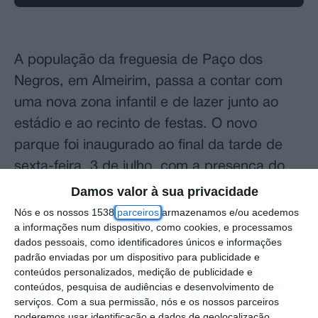
A população da freguesia de Paço dos
Negros, em Almeirim, passa a contar com
uma nova zona infantil e de lazer junto ao
estádio e ao recinto de festas. O novo
parque foi inaugurado ao final da tarde de
sexta-feira, 3 de julho, com a presença do
executivo da Câmara Municipal e da Junta
Damos valor à sua privacidade
de Freguesia.
Nós e os nossos 1538
parceiros
armazenamos e/ou acedemos
a informações num dispositivo, como cookies, e processamos
dados pessoais, como identificadores únicos e informações
O novo espaço conta com uma zona de
padrão enviadas por um dispositivo para publicidade e
exercício físico com vários aparelhos ao ar
conteúdos personalizados, medição de publicidade e
conteúdos, pesquisa de audiências e desenvolvimento de
livre, um campo de futebol e basquetebol,
serviços.
Com a sua permissão, nós e os nossos parceiros
uma zona de merendas com várias mesas e
poderemos usar identificação e dados de geolocalização