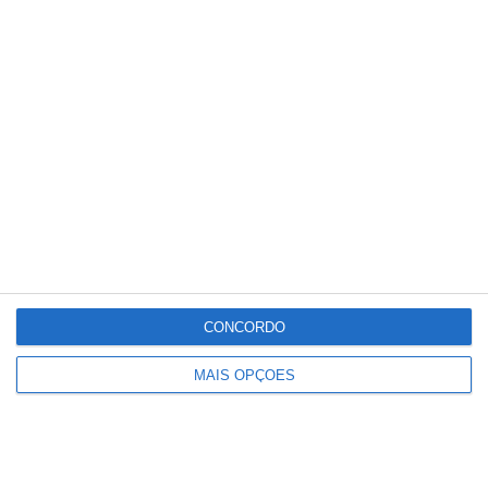
Partilhar
Conteúdo
relacionado
CONCORDO
MAIS OPÇÕES