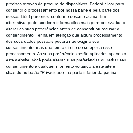
precisos através da procura de dispositivos. Poderá clicar para
estacionamento em Aveiras de Cima, numa
consentir o processamento por nossa parte e pela parte dos
área situada entre a Rua António Amaro dos
nossos 1538 parceiros, conforme descrito acima. Em
alternativa, pode aceder a informações mais pormenorizadas e
Santos e a Travessa da Fonte Santa.
alterar as suas preferências antes de consentir ou recusar o
consentimento.
Tenha em atenção que algum processamento
O novo equipamento público irá disponibilizar
dos seus dados pessoais poderá não exigir o seu
consentimento, mas que tem o direito de se opor a esse
76 lugares de estacionamento para veículos
processamento. As suas preferências serão aplicadas apenas a
ligeiros, ocupando uma área aproximada de
este website. Você pode alterar suas preferências ou retirar seu
consentimento a qualquer momento voltando a este site e
2 950 metros quadrados. A intervenção
clicando no botão "Privacidade" na parte inferior da página.
pretende responder às necessidades
crescentes de estacionamento no centro da
vila, contribuindo para uma melhor
organização do trânsito, maior fluidez da
circulação rodoviária e reforço da mobilidade
urbana.