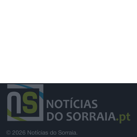
União de Santarém entra na Liga 3
com derrota na Covilhã
© 2026 Notícias do Sorraia.