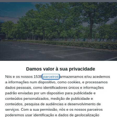
Damos valor à sua privacidade
Nós e os nossos 1538
parceiros
armazenamos e/ou acedemos
a informações num dispositivo, como cookies, e processamos
Foto por: Freepik - Ilustrativo
dados pessoais, como identificadores únicos e informações
padrão enviadas por um dispositivo para publicidade e
conteúdos personalizados, medição de publicidade e
A Câmara Municipal de Azambuja vai
conteúdos, pesquisa de audiências e desenvolvimento de
avançar, na segunda semana de 2026, com
serviços.
Com a sua permissão, nós e os nossos parceiros
poderemos usar identificação e dados de geolocalização
a construção de um novo parque de