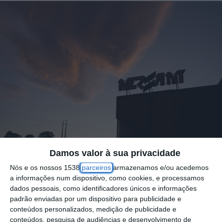
Damos valor à sua privacidade
Nós e os nossos 1538
parceiros
armazenamos e/ou acedemos
A NERSANT – Associação Empresarial da
a informações num dispositivo, como cookies, e processamos
dados pessoais, como identificadores únicos e informações
Região de Santarém concluiu, no dia 23 de
padrão enviadas por um dispositivo para publicidade e
janeiro, na Startup Santarém, o ciclo de
conteúdos personalizados, medição de publicidade e
conteúdos, pesquisa de audiências e desenvolvimento de
sessões de esclarecimento sobre o Sistema