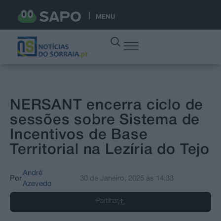
MENU
NERSANT encerra ciclo de
sessões sobre Sistema de
Incentivos de Base
Territorial na Lezíria do Tejo
André
Por
30 de Janeiro, 2025
às
14:33
Azevedo
Partilhar