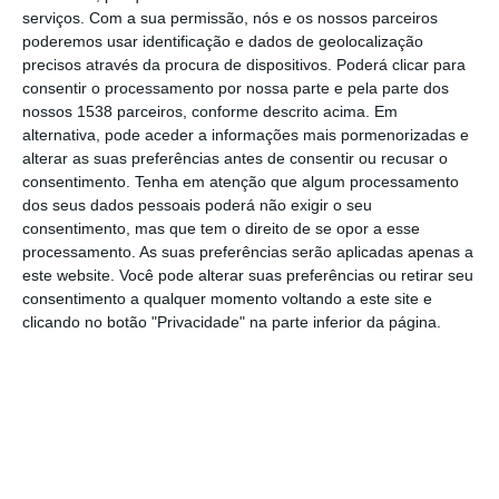
serviços.
Com a sua permissão, nós e os nossos parceiros
de Incentivos de Base Territorial (SIBT) para
poderemos usar identificação e dados de geolocalização
a região da Lezíria do Tejo. A última sessão,
precisos através da procura de dispositivos. Poderá clicar para
consentir o processamento por nossa parte e pela parte dos
realizada com lotação esgotada e mais de 70
nossos 1538 parceiros, conforme descrito acima. Em
participantes, reforçou o interesse da
alternativa, pode aceder a informações mais pormenorizadas e
alterar as suas preferências antes de consentir ou recusar o
comunidade empresarial local em programas
consentimento.
Tenha em atenção que algum processamento
de apoio ao empreendedorismo e à
dos seus dados pessoais poderá não exigir o seu
consentimento, mas que tem o direito de se opor a esse
modernização de empresas.
processamento. As suas preferências serão aplicadas apenas a
este website. Você pode alterar suas preferências ou retirar seu
O ciclo de sessões percorreu várias
consentimento a qualquer momento voltando a este site e
localidades da região, incluindo Benavente,
clicando no botão "Privacidade" na parte inferior da página.
Rio Maior, Coruche e Santarém, com o
objetivo de apresentar os detalhes do SIBT.
Este programa financia até 50% de projetos
empresariais com despesas elegíveis entre
15.000 e 300.000 euros, promovendo a