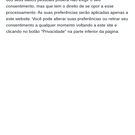
consentimento, mas que tem o direito de se opor a esse
novembro, na Biblioteca Municipal de
processamento. As suas preferências serão aplicadas apenas a
Salvaterra de Magos, contando com muitas
este website. Você pode alterar suas preferências ou retirar seu
centenas de livros, de autores nacionais e
consentimento a qualquer momento voltando a este site e
clicando no botão "Privacidade" na parte inferior da página.
estrangeiros, apresentações, sessões de
animação de leitura e atividades lúdicas.
Assinalando o 8º aniversário da Falcoaria em
Portugal como Património Cultural Imaterial
da Humanidade, a Falcoaria Real de
Salvaterra de Magos recebe a 1 de
dezembro, pelas 15h, a inauguração da
Exposição “Falcoaria no Mundo: Especial
Salvaterra de Magos – Valkenswaard”, com
apontamento musical de Ricardo Neiva e
Francisco Ganchinho.