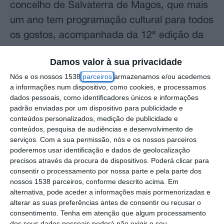
concelho de Salvaterra de Magos, que mais
um ano tem programação cultural para todos
os gostos, acompanhada da 12ª edição da
Campanha “Natal e a Economia Local”,
Damos valor à sua privacidade
promovida pela Câmara Municipal de
Nós e os nossos 1538
parceiros
armazenamos e/ou acedemos
Salvaterra de Magos.
a informações num dispositivo, como cookies, e processamos
dados pessoais, como identificadores únicos e informações
Do programa apresentado pelo Município
padrão enviadas por um dispositivo para publicidade e
conteúdos personalizados, medição de publicidade e
fazem parte teatros infantis, concertos de
conteúdos, pesquisa de audiências e desenvolvimento de
natal, Feira do Livro, showcooking,
serviços.
Com a sua permissão, nós e os nossos parceiros
poderemos usar identificação e dados de geolocalização
exposições, animação de rua, aos quais se
precisos através da procura de dispositivos. Poderá clicar para
juntam outras iniciativas das associações,
consentir o processamento por nossa parte e pela parte dos
coletividades, IPSS’s, comissões de festas e
nossos 1538 parceiros, conforme descrito acima. Em
alternativa, pode aceder a informações mais pormenorizadas e
Juntas de Freguesia.
alterar as suas preferências antes de consentir ou recusar o
consentimento.
Tenha em atenção que algum processamento
A Feira do Livro de Natal inicia a 29 de
dos seus dados pessoais poderá não exigir o seu