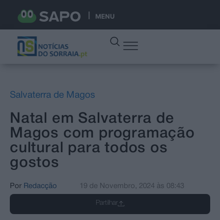
MENU
Salvaterra de Magos
Natal em Salvaterra de
Magos com programação
cultural para todos os
gostos
Por
Redacção
19 de Novembro, 2024
às
08:43
Partilhar