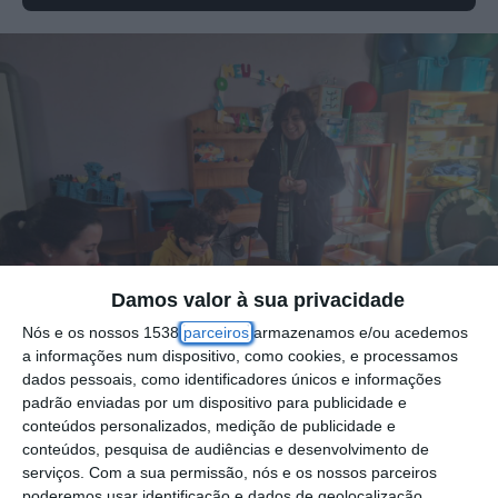
Damos valor à sua privacidade
Nós e os nossos 1538
parceiros
armazenamos e/ou acedemos
a informações num dispositivo, como cookies, e processamos
dados pessoais, como identificadores únicos e informações
padrão enviadas por um dispositivo para publicidade e
conteúdos personalizados, medição de publicidade e
conteúdos, pesquisa de audiências e desenvolvimento de
O Município do Cartaxo distribuiu, ao longo
serviços.
Com a sua permissão, nós e os nossos parceiros
poderemos usar identificação e dados de geolocalização