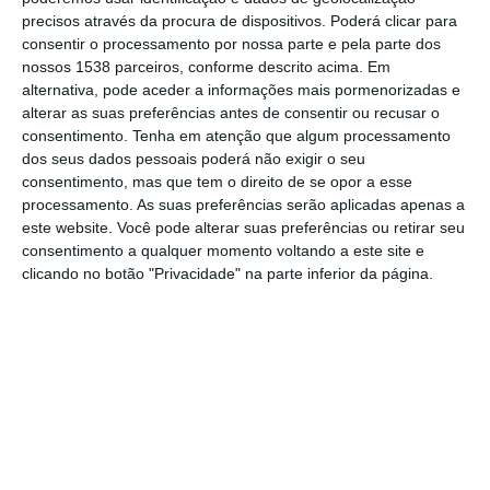
dos meses de janeiro e fevereiro de 2025,
precisos através da procura de dispositivos. Poderá clicar para
materiais didáticos, jogos, equipamentos
consentir o processamento por nossa parte e pela parte dos
nossos 1538 parceiros, conforme descrito acima. Em
desportivos e materiais de desgaste a todas
alternativa, pode aceder a informações mais pormenorizadas e
as escolas básicas e jardins de infância dos
alterar as suas preferências antes de consentir ou recusar o
dois agrupamentos escolares do concelho.
consentimento.
Tenha em atenção que algum processamento
dos seus dados pessoais poderá não exigir o seu
Este investimento visa promover o
consentimento, mas que tem o direito de se opor a esse
desenvolvimento físico, motor e intelectual
processamento. As suas preferências serão aplicadas apenas a
este website. Você pode alterar suas preferências ou retirar seu
das crianças e alunos, bem como criar um
consentimento a qualquer momento voltando a este site e
ambiente escolar mais saudável e
clicando no botão "Privacidade" na parte inferior da página.
equilibrado, proporcionando uma
aprendizagem mais ativa e interativa.
Os materiais didáticos e jogos educativos
são considerados essenciais para estimular
a criatividade e o pensamento crítico,
enquanto os equipamentos desportivos