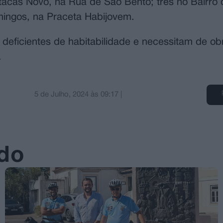
stacas Novo, na Rua de São Bento; três no Bairro 
mingos, na Praceta Habijovem.
deficientes de habitabilidade e necessitam de ob
.
5 de Julho, 2024
às
09:17
|
ado