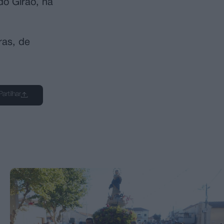
do Girão, na
ras, de
Partilhar