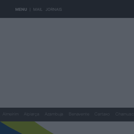
MENU
MAIL
JORNAIS
Almeirim
Alpiarça
Azambuja
Benavente
Cartaxo
Chamusc