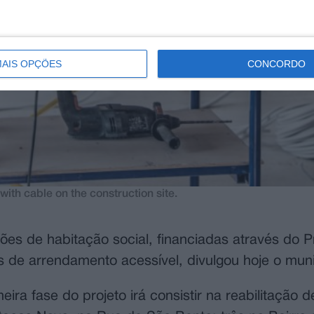
AIS OPÇÕES
CONCORDO
 with cable on the construction site.
ções de habitação social, financiadas através do 
 de arrendamento acessível, divulgou hoje o muni
ra fase do projeto irá consistir na reabilitação d