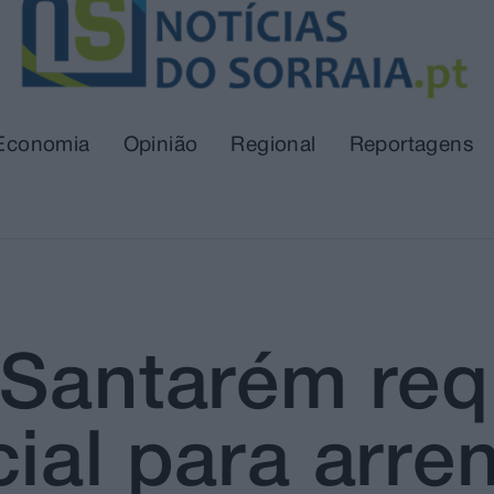
Economia
Opinião
Regional
Reportagens
Santarém requ
cial para arr