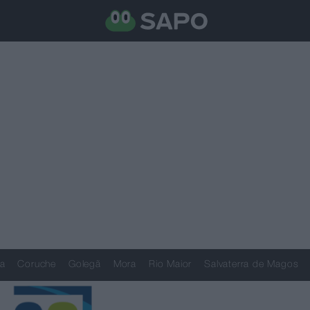
a
Coruche
Golegã
Mora
Rio Maior
Salvaterra de Magos