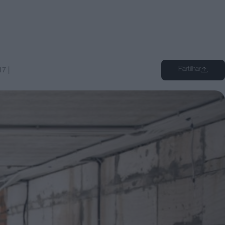
Partilhar
17
|