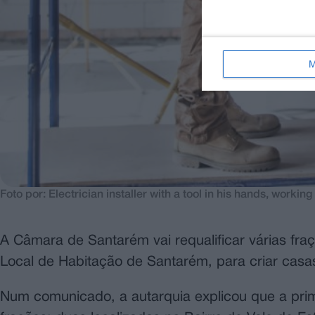
M
Foto por: Electrician installer with a tool in his hands, working
A Câmara de Santarém vai requalificar várias fra
Local de Habitação de Santarém, para criar casas
Num comunicado, a autarquia explicou que a primei