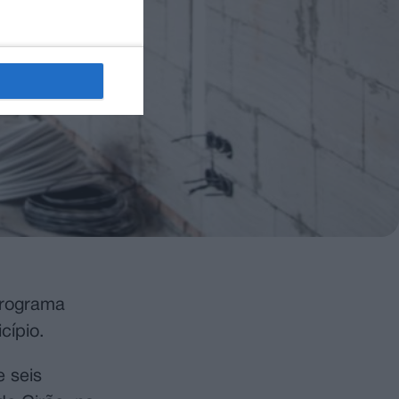
Programa
cípio.
e seis