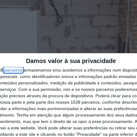
Damos valor à sua privacidade
38
parceiros
armazenamos e/ou acedemos a informações num dispositi
essoais, como identificadores únicos e informações padrão enviadas 
conteúdos personalizados, medição de publicidade e conteúdos, pesqui
serviços.
Com a sua permissão, nós e os nossos parceiros poderemos 
ção precisos através da procura de dispositivos. Poderá clicar para co
ossa parte e pela parte dos nossos 1538 parceiros, conforme descrit
eder a informações mais pormenorizadas e alterar as suas preferência
timento.
Tenha em atenção que algum processamento dos seus dados
nsentimento, mas que tem o direito de se opor a esse processamento. A
as a este website. Você pode alterar suas preferências ou retirar seu
tando a este site e clicando no botão "Privacidade" na parte inferior 