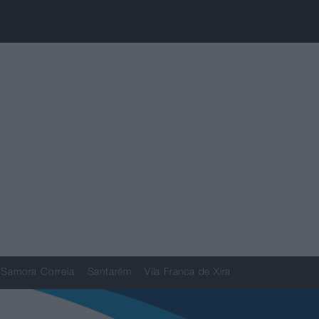
Samora Correia
Santarém
Vila Franca de Xira