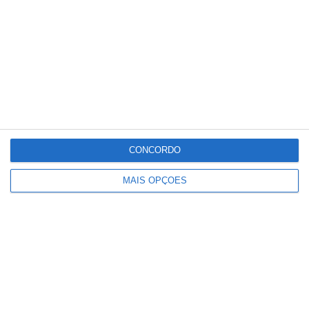
às associações, embora relevante, poderá
não ser suficiente para responder a
necessidades estruturais mais profundas,
incluindo a criação de redes de colaboração
interassociativa, a qualificação da oferta e a
maior articulação com políticas educativas e
sociais.
CONCORDO
MAIS OPÇÕES
Partilhar