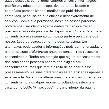
dados pessoais, como identificadores únicos e informações
padrão enviadas por um dispositivo para publicidade e
do Programa de Apoio ao Associativismo e
conteúdos personalizados, medição de publicidade e
Agentes Culturais (PAAAC), formalizando a
conteúdos, pesquisa de audiências e desenvolvimento de
atribuição de apoios financeiros a diversas
serviços.
Com a sua permissão, nós e os nossos parceiros
poderemos usar identificação e dados de geolocalização
entidades culturais do concelho. A cerimónia
precisos através da procura de dispositivos. Poderá clicar para
decorreu ao final da tarde no stand do
consentir o processamento por nossa parte e pela parte dos
nossos 1538 parceiros, conforme descrito acima. Em
município, no âmbito da Feira Nacional de
alternativa, pode aceder a informações mais pormenorizadas e
Agricultura (FNA), e contou com a presença
alterar as suas preferências antes de consentir ou recusar o
consentimento.
Tenha em atenção que algum processamento
do presidente da autarquia, João Teixeira
dos seus dados pessoais poderá não exigir o seu
Leite, e do vereador da Cultura, Nuno
consentimento, mas que tem o direito de se opor a esse
Domingos.
processamento. As suas preferências serão aplicadas apenas a
este website. Você pode alterar suas preferências ou retirar seu
consentimento a qualquer momento voltando a este site e
No total, foram atribuídos 332.750 euros,
clicando no botão "Privacidade" na parte inferior da página.
divididos por três áreas de intervenção: 145
mil euros destinam-se a apoiar atividades
permanentes, no âmbito de programas