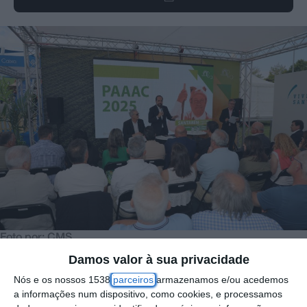
Foto por: CMS
Damos valor à sua privacidade
Nós e os nossos 1538
parceiros
armazenamos e/ou acedemos
A Câmara Municipal de Santarém assinou
a informações num dispositivo, como cookies, e processamos
esta terça-feira, 11 de junho, os protocolos