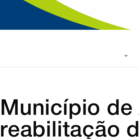
Início
Atualidade
Cultura
Desporto
Saúde e Bem-estar
Nacional
Mais
Alpiarça
Município de
reabilitação 