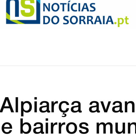
Economia
Opinião
Regional
Reportagens
 Alpiarça ava
de bairros mun