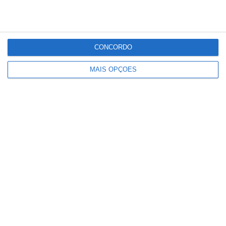
Partilhar
CONCORDO
MAIS OPÇÕES
Conteúdo
relacionado