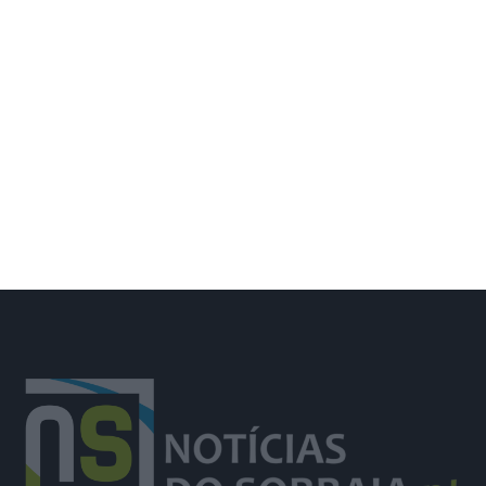
Deixou o almoço de aniversário para
combater incêndio e foi surpreendida
pelos colegas e família