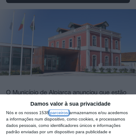
O Município de Alpiarça anunciou que estão
disponíveis para arrendamento quatro
Damos valor à sua privacidade
apartamentos localizados na Rua Manuel da
Nós e os nossos 1538
parceiros
armazenamos e/ou acedemos
a informações num dispositivo, como cookies, e processamos
Conceição Gomes André, em Almeirim.
dados pessoais, como identificadores únicos e informações
Trata-se de duas frações T2 e duas frações
padrão enviadas por um dispositivo para publicidade e