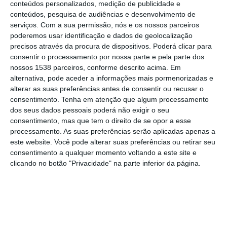
T3, situadas nos lotes 56 e 57, ambas ao
conteúdos personalizados, medição de publicidade e
conteúdos, pesquisa de audiências e desenvolvimento de
nível do rés-do-chão. Os apartamentos,
serviços.
Com a sua permissão, nós e os nossos parceiros
novos e bem localizados, apresentam rendas
poderemos usar identificação e dados de geolocalização
precisos através da procura de dispositivos. Poderá clicar para
mensais de 750 euros no caso dos T2 e de
consentir o processamento por nossa parte e pela parte dos
900 euros no caso dos T3, cada um com
nossos 1538 parceiros, conforme descrito acima. Em
alternativa, pode aceder a informações mais pormenorizadas e
duas casas de banho, sendo uma delas em
alterar as suas preferências antes de consentir ou recusar o
suite.
consentimento.
Tenha em atenção que algum processamento
dos seus dados pessoais poderá não exigir o seu
Os apartamentos foram adquiridos pelo
consentimento, mas que tem o direito de se opor a esse
processamento. As suas preferências serão aplicadas apenas a
Município recorrendo ao dinheiro da venda
este website. Você pode alterar suas preferências ou retirar seu
de um dos prédios dos legados de Manuel
consentimento a qualquer momento voltando a este site e
clicando no botão "Privacidade" na parte inferior da página.
Nunes Ferreira, nomeadamente de um
prédio na Avenida de Berna, em Lisboa, num
valor a rondar os dois milhões de euros.
Segundo revelou a presidente da Câmara,
Sónia Sanfona, em reunião do executivo,